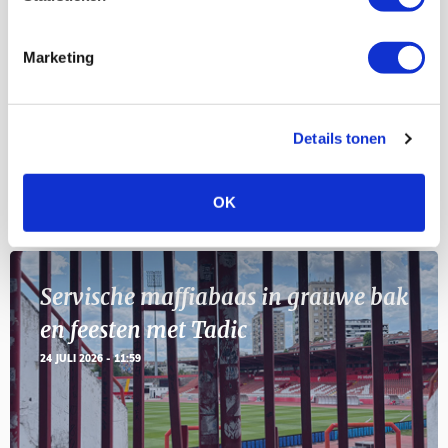
Selectiedag ballenjongens/-meiden
23
[VOL]
AUG
Marketing
11
Geef Mij Maar Amsterdam
SEP
Details tonen
Blogs
OK
Servische maffiabaas in grauwe bak
en feesten met Tadic
24 JULI 2026 - 11:59