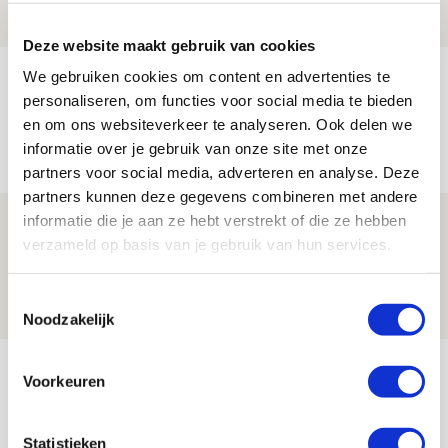
NIEUWS
Deze website maakt gebruik van cookies
We gebruiken cookies om content en advertenties te
Trotse Klaassen: ‘Vierhonderd duels
personaliseren, om functies voor social media te bieden
voor mijn club is heel speciaal’
en om ons websiteverkeer te analyseren. Ook delen we
06 AUGUSTUS 2026 - 23:43
informatie over je gebruik van onze site met onze
NIEUWS
partners voor social media, adverteren en analyse. Deze
partners kunnen deze gegevens combineren met andere
informatie die je aan ze hebt verstrekt of die ze hebben
Ajax zet Shelbourne eenvoudig opzij en
verzameld op basis van je gebruik van hun services.
reist met vertrouwen naar Dublin
06 AUGUSTUS 2026 - 21:52
Toestemmingsselectie
NIEUWS
Noodzakelijk
Bekijk meer
Voorkeuren
AGENDA
Statistieken