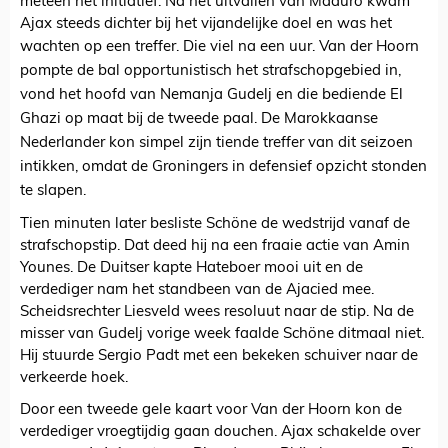
meteen het initiatief. Na het uitvallen van Maduro kwam
Ajax steeds dichter bij het vijandelijke doel en was het
wachten op een treffer.
Die viel na een uur. Van der Hoorn
pompte de bal opportunistisch het strafschopgebied in,
vond het hoofd van Nemanja Gudelj en die bediende El
Ghazi op maat bij de tweede paal. De Marokkaanse
Nederlander kon simpel zijn tiende treffer van dit seizoen
intikken, omdat de Groningers in defensief opzicht stonden
te slapen.
Tien minuten later besliste Schöne de wedstrijd vanaf de
strafschopstip. Dat deed hij na een fraaie actie van Amin
Younes. De Duitser kapte Hateboer mooi uit en de
verdediger nam het standbeen van de Ajacied mee.
Scheidsrechter Liesveld wees resoluut naar de stip. Na de
misser van Gudelj vorige week faalde Schöne ditmaal niet.
Hij stuurde Sergio Padt met een bekeken schuiver naar de
verkeerde hoek.
Door een tweede gele kaart voor Van der Hoorn kon de
verdediger vroegtijdig gaan douchen. Ajax schakelde over