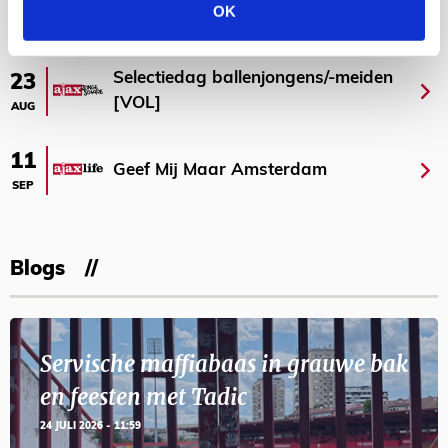
OK
AGENDA
Selectiedag ballenjongens/-meiden
23
[VOL]
AUG
11
Geef Mij Maar Amsterdam
SEP
Blogs
Servische maffiabaas in grauwe bak
en feesten met Tadic
24 JULI 2026 - 11:59