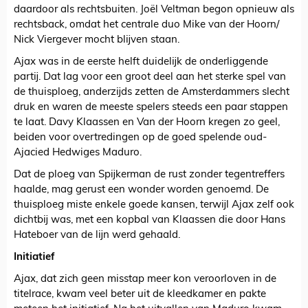
daardoor als rechtsbuiten. Joël Veltman begon opnieuw als
rechtsback, omdat het centrale duo Mike van der Hoorn/
Nick Viergever mocht blijven staan.
Ajax was in de eerste helft duidelijk de onderliggende
partij. Dat lag voor een groot deel aan het sterke spel van
de thuisploeg, anderzijds zetten de Amsterdammers slecht
druk en waren de meeste spelers steeds een paar stappen
te laat. Davy Klaassen en Van der Hoorn kregen zo geel,
beiden voor overtredingen op de goed spelende oud-
Ajacied Hedwiges Maduro.
Dat de ploeg van Spijkerman de rust zonder tegentreffers
haalde, mag gerust een wonder worden genoemd. De
thuisploeg miste enkele goede kansen, terwijl Ajax zelf ook
dichtbij was, met een kopbal van Klaassen die door Hans
Hateboer van de lijn werd gehaald.
Initiatief
Ajax, dat zich geen misstap meer kon veroorloven in de
titelrace, kwam veel beter uit de kleedkamer en pakte