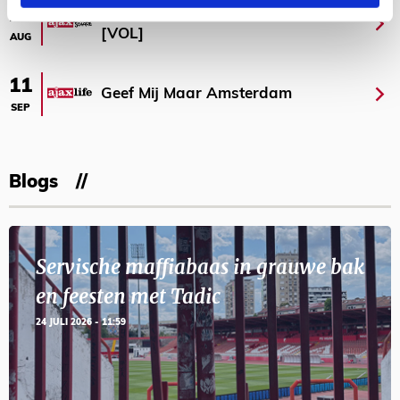
Selectiedag ballenjongens/-meiden
23
[VOL]
AUG
11
Geef Mij Maar Amsterdam
SEP
Blogs
Servische maffiabaas in grauwe bak
en feesten met Tadic
24 JULI 2026 - 11:59