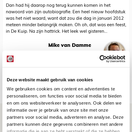
Dan had hij daarop nog terug kunnen komen in het
nawoord van zijn autobiografie. Een heel nieuw hoofdstuk
was het niet waard, want dat zou die dag in januari 2012
meteen minder belangrijk maken. Oh oh, dat was een feest,
in De Kuip. Na zijn hattrick. Het leek wel gisteren…
Mike van Damme
Bekijk alle berichten van Mike van
Damme
Deze website maakt gebruik van cookies
We gebruiken cookies om content en advertenties te
Net binnen //
personaliseren, om functies voor social media te bieden
en om ons websiteverkeer te analyseren. Ook delen we
informatie over je gebruik van onze site met onze
Word ballenjongen of -meid bij Jong
partners voor social media, adverteren en analyse. Deze
Ajax - Helmond Sport!
partners kunnen deze gegevens combineren met andere
06 AUGUSTUS 2026 - 13:13
informatie die je aan ze hebt verstrekt of die ze hebben