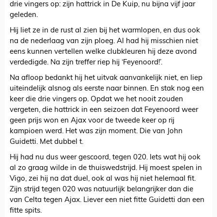
drie vingers op: zijn hattrick in De Kuip, nu bijna vijf jaar
geleden.
Hij liet ze in de rust al zien bij het warmlopen, en dus ook
na de nederlaag van zijn ploeg. Al had hij misschien niet
eens kunnen vertellen welke clubkleuren hij deze avond
verdedigde. Na zijn treffer riep hij ‘Feyenoord!’.
Na afloop bedankt hij het uitvak aanvankelijk niet, en liep
uiteindelijk alsnog als eerste naar binnen. En stak nog een
keer die drie vingers op. Opdat we het nooit zouden
vergeten, die hattrick in een seizoen dat Feyenoord weer
geen prijs won en Ajax voor de tweede keer op rij
kampioen werd. Het was zijn moment. Die van John
Guidetti. Met dubbel t.
Hij had nu dus weer gescoord, tegen 020. Iets wat hij ook
al zo graag wilde in de thuiswedstrijd. Hij moest spelen in
Vigo, zei hij na dat duel, ook al was hij niet helemaal fit.
Zijn strijd tegen 020 was natuurlijk belangrijker dan die
van Celta tegen Ajax. Liever een niet fitte Guidetti dan een
fitte spits.