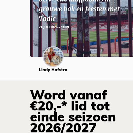
grauwe bak en feesten met
Tadic
24 JULI 2026 - 11:59
Lindy Hofstra
Word vanaf
€20,-* lid tot
einde seizoen
2026/2027