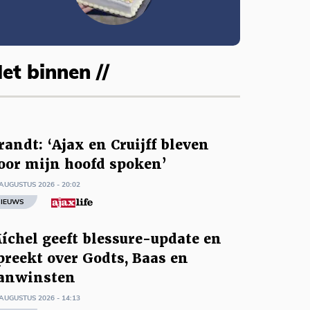
et binnen //
randt: ‘Ajax en Cruijff bleven
oor mijn hoofd spoken’
AUGUSTUS 2026 - 20:02
IEUWS
íchel geeft blessure-update en
preekt over Godts, Baas en
anwinsten
AUGUSTUS 2026 - 14:13