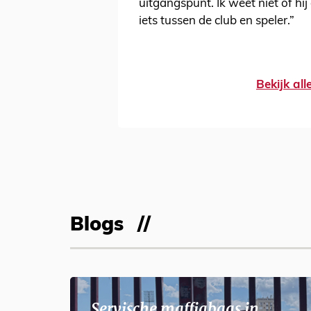
uitgangspunt. Ik weet niet of hij
iets tussen de club en speler.”
Bekijk al
Blogs
Servische maffiabaas in