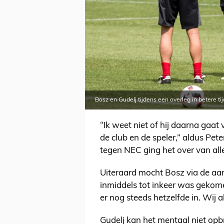
Bosz en Gudelj tijdens een overleg in betere t
“Ik weet niet of hij daarna gaat 
de club en de speler,” aldus Pet
tegen NEC ging het over van all
Uiteraard mocht Bosz via de aan
inmiddels tot inkeer was gekome
er nog steeds hetzelfde in. Wij 
Gudelj kan het mentaal niet op