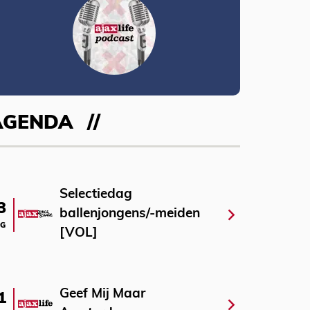
AGENDA
Selectiedag
3
ballenjongens/-meiden
G
[VOL]
Geef Mij Maar
1