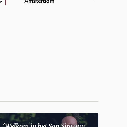
Amsterdam
P
‘Welkom in het San Siro van