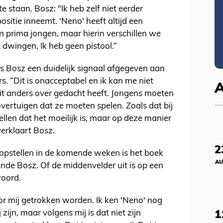
te staan. Bosz: "Ik heb zelf niet eerder
sitie inneemt. 'Neno' heeft altijd een
n prima jongen, maar hierin verschillen we
 dwingen. Ik heb geen pistool.”
ns Bosz een duidelijk signaal afgegeven aan
. “Dit is onacceptabel en ik kan me niet
oit anders over gedacht heeft. Jongens moeten
vertuigen dat ze moeten spelen. Zoals dat bij
ellen dat het moeilijk is, maar op deze manier
verklaart Bosz.
2
t opstellen in de komende weken is het boek
AU
ende Bosz. Of de middenvelder uit is op een
woord.
oor mij getrokken worden. Ik ken 'Neno' nog
 zijn, maar volgens mij is dat niet zijn
1