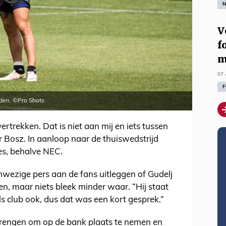
N
V
f
m
07 
F
ijden. ©Pro Shots
vertrekken. Dat is niet aan mij en iets tussen
er Bosz. In aanloop naar de thuiswedstrijd
es, behalve NEC.
wezige pers aan de fans uitleggen of Gudelj
n, maar niets bleek minder waar. “Hij staat
als club ook, dus dat was een kort gesprek.”
brengen om op de bank plaats te nemen en