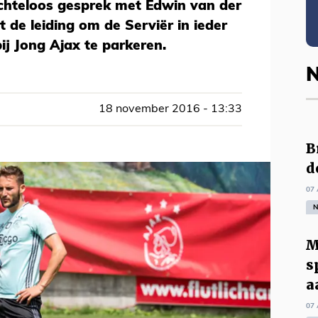
uchteloos gesprek met Edwin van der
 de leiding om de Serviër in ieder
ij Jong Ajax te parkeren.
N
18 november 2016 - 13:33
B
d
07 
N
M
s
a
07 