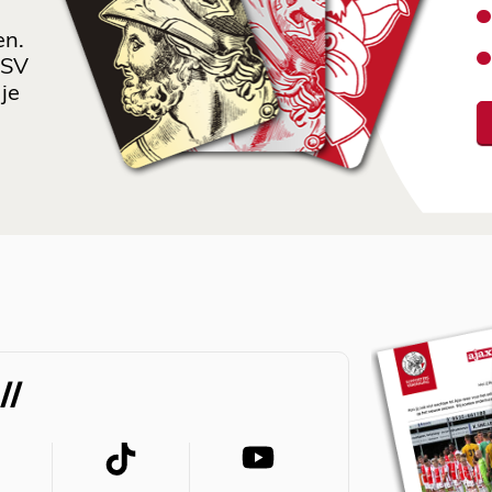
en.
 SV
je