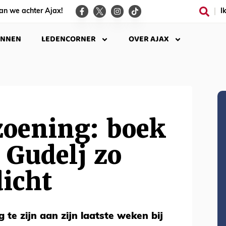
an we achter Ajax!
I
INNEN
LEDENCORNER
OVER AJAX
zoening: boek
 Gudelj zo
dicht
g te zijn aan zijn laatste weken bij