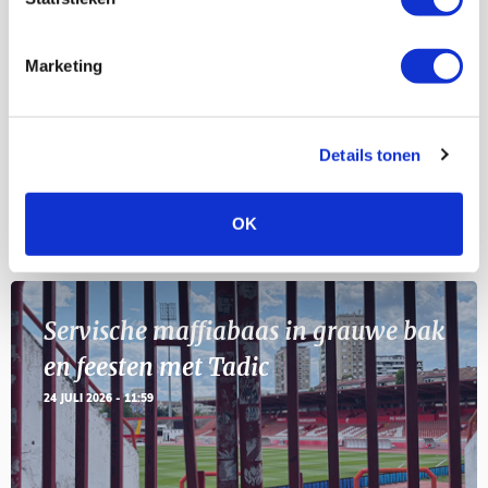
Selectiedag ballenjongens/-meiden
23
[VOL]
AUG
Marketing
11
Geef Mij Maar Amsterdam
SEP
Details tonen
OK
Blogs
Servische maffiabaas in grauwe bak
en feesten met Tadic
24 JULI 2026 - 11:59