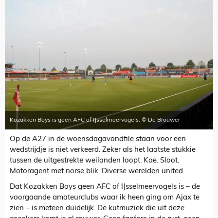
Kozakken Boys is geen AFC of IJsselmeervogels. © De Brouwer
Op de A27 in de woensdagavondfile staan voor een
wedstrijdje is niet verkeerd. Zeker als het laatste stukkie
tussen de uitgestrekte weilanden loopt. Koe. Sloot.
Motoragent met norse blik. Diverse werelden united.
Dat Kozakken Boys geen AFC of IJsselmeervogels is – de
voorgaande amateurclubs waar ik heen ging om Ajax te
zien – is meteen duidelijk. De kutmuziek die uit deze