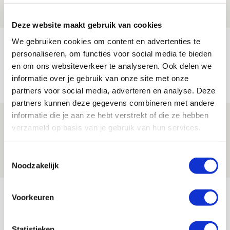
NIEUWS
Deze website maakt gebruik van cookies
We gebruiken cookies om content en advertenties te
Trotse Klaassen: ‘Vierhonderd duels
personaliseren, om functies voor social media te bieden
voor mijn club is heel speciaal’
en om ons websiteverkeer te analyseren. Ook delen we
06 AUGUSTUS 2026 - 23:43
informatie over je gebruik van onze site met onze
NIEUWS
partners voor social media, adverteren en analyse. Deze
partners kunnen deze gegevens combineren met andere
informatie die je aan ze hebt verstrekt of die ze hebben
Ajax zet Shelbourne eenvoudig opzij en
verzameld op basis van je gebruik van hun services.
reist met vertrouwen naar Dublin
06 AUGUSTUS 2026 - 21:52
Toestemmingsselectie
NIEUWS
Noodzakelijk
Bekijk meer
Voorkeuren
AGENDA
Statistieken