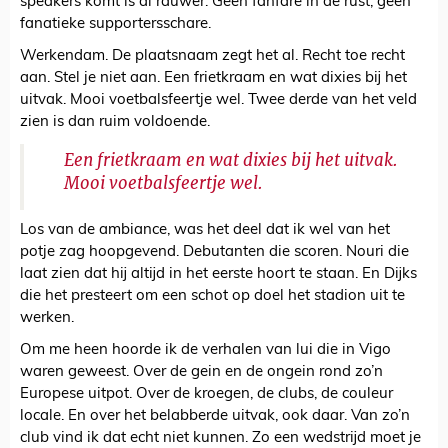
speakers komt is al rauwer. Geen fanfare in de rust, geen
fanatieke supportersschare.
Werkendam. De plaatsnaam zegt het al. Recht toe recht
aan. Stel je niet aan. Een frietkraam en wat dixies bij het
uitvak. Mooi voetbalsfeertje wel. Twee derde van het veld
zien is dan ruim voldoende.
Een frietkraam en wat dixies bij het uitvak.
Mooi voetbalsfeertje wel.
Los van de ambiance, was het deel dat ik wel van het
potje zag hoopgevend. Debutanten die scoren. Nouri die
laat zien dat hij altijd in het eerste hoort te staan. En Dijks
die het presteert om een schot op doel het stadion uit te
werken.
Om me heen hoorde ik de verhalen van lui die in Vigo
waren geweest. Over de gein en de ongein rond zo’n
Europese uitpot. Over de kroegen, de clubs, de couleur
locale. En over het belabberde uitvak, ook daar. Van zo’n
club vind ik dat echt niet kunnen. Zo een wedstrijd moet je