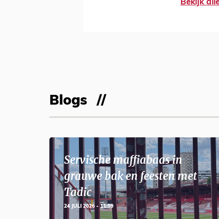
Bekijk al
Blogs
Servische maffiabaas in
grauwe bak en feesten met
Tadic
24 JULI 2026 - 11:59