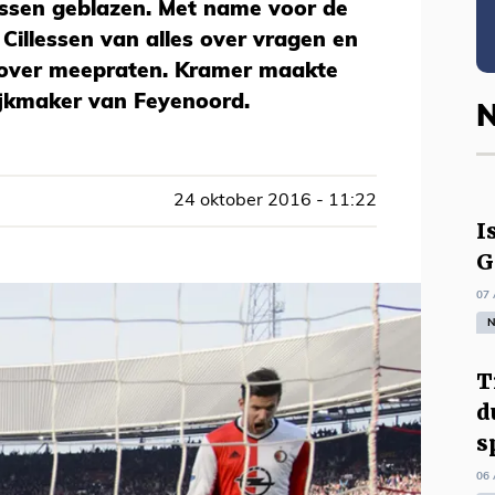
assen geblazen. Met name voor de
 Cillessen van alles over vragen en
over meepraten. Kramer maakte
ijkmaker van Feyenoord.
N
24 oktober 2016 - 11:22
I
G
07 
N
T
d
s
06 