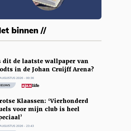
et binnen //
s dit de laatste wallpaper van
odts in de Johan Cruijff Arena?
AUGUSTUS 2026 - 00:36
IEUWS
rotse Klaassen: ‘Vierhonderd
uels voor mijn club is heel
peciaal’
AUGUSTUS 2026 - 23:43