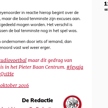
1
SE
yenoorder in reactie hierop begint over de
 maar die bood tenminste zijn excuses aan.
itgedeeld mogen worden. Het verschil is
assen de bal tenminste nog in het spel was.
n ondernomen door iets of iemand, dan
noord vast wel weer erger.
tudiovoetbal
maar dit gedrag van
is in het Pieter Baan Centrum.
#feyaja
wQ1tHe
 oktober 2016
De Redactie