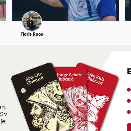
Floris Roos
en.
 SV
je