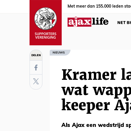
Met meer dan 155.000 leden sta
NET B
NIEUWS
DELEN
Kramer l
wat wapp
keeper A
Als Ajax een wedstrijd s