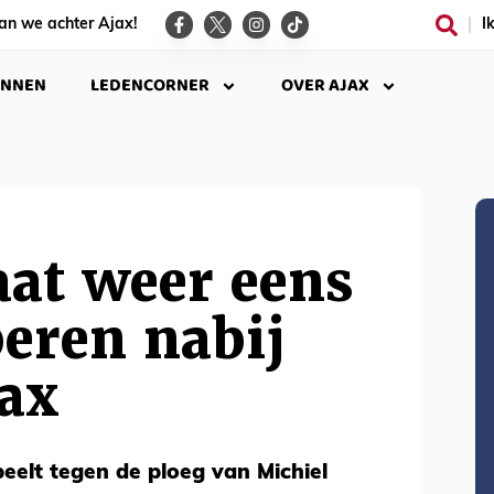
an we achter Ajax!
I
INNEN
LEDENCORNER
OVER AJAX
aat weer eens
eren nabij
jax
peelt tegen de ploeg van Michiel