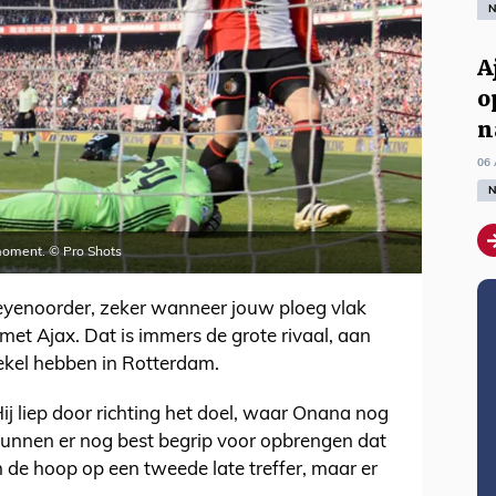
N
A
o
n
06 
N
moment. © Pro Shots
 Feyenoorder, zeker wanneer jouw ploeg vlak
 met Ajax. Dat is immers de grote rivaal, aan
hekel hebben in Rotterdam.
ij liep door richting het doel, waar Onana nog
kunnen er nog best begrip voor opbrengen dat
in de hoop op een tweede late treffer, maar er