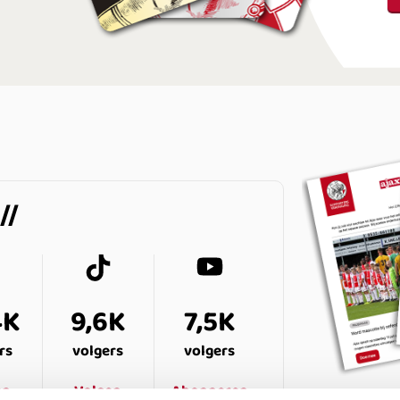
4K
9,6K
7,5K
rs
volgers
volgers
en
Volgen
Abonneren