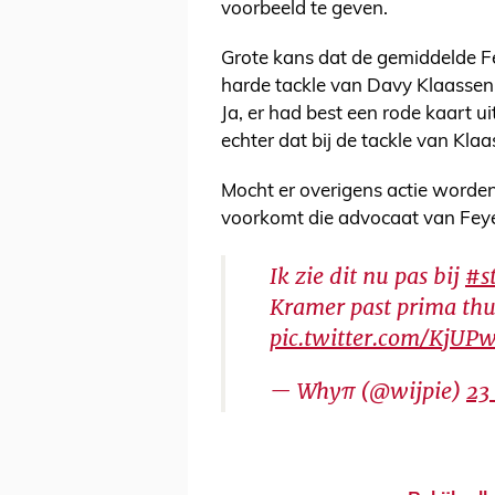
voorbeeld te geven.
Grote kans dat de gemiddelde Fe
harde tackle van Davy Klaassen,
Ja, er had best een rode kaart u
echter dat bij de tackle van Kla
Mocht er overigens actie worde
voorkomt die advocaat van Feye
Ik zie dit nu pas bij
#s
Kramer past prima thu
pic.twitter.com/KjUP
— Whyπ (@wijpie)
23