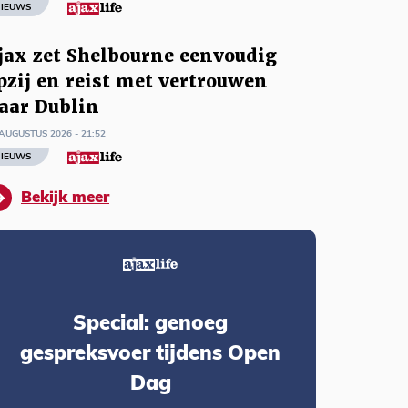
IEUWS
jax zet Shelbourne eenvoudig
pzij en reist met vertrouwen
aar Dublin
AUGUSTUS 2026 - 21:52
IEUWS
Bekijk meer
Special: genoeg
gespreksvoer tijdens Open
Dag