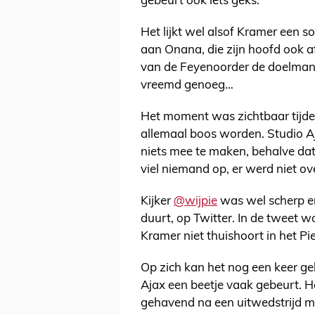
gebeurt ook iets geks.
Het lijkt wel alsof Kramer een soo
aan Onana, die zijn hoofd ook af
van de Feyenoorder de doelman o
vreemd genoeg…
Het moment was zichtbaar tijde
allemaal boos worden. Studio Aj
niets mee te maken, behalve dat
viel niemand op, er werd niet o
Kijker
@wijpie
was wel scherp en
duurt, op Twitter. In de tweet w
Kramer niet thuishoort in het P
Op zich kan het nog een keer g
Ajax een beetje vaak gebeurt. He
gehavend na een uitwedstrijd 