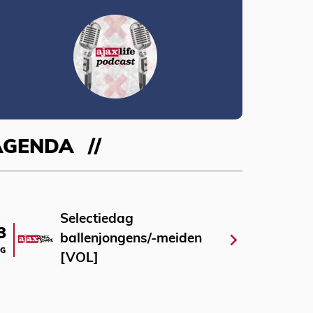
AGENDA
Selectiedag
3
ballenjongens/-meiden
G
[VOL]