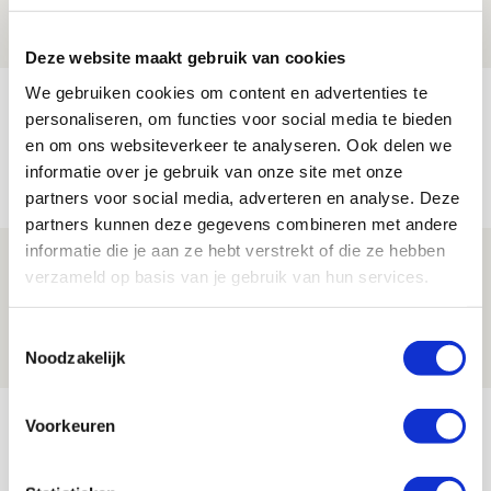
08 AUGUSTUS 2026 - 12:32
NIEUWS
Deze website maakt gebruik van cookies
We gebruiken cookies om content en advertenties te
Míchels elf: met welke formatie begin
personaliseren, om functies voor social media te bieden
jij aan nieuw eredivisieseizoen?
en om ons websiteverkeer te analyseren. Ook delen we
informatie over je gebruik van onze site met onze
08 AUGUSTUS 2026 - 11:34
partners voor social media, adverteren en analyse. Deze
NIEUWS
partners kunnen deze gegevens combineren met andere
informatie die je aan ze hebt verstrekt of die ze hebben
Spelen bij Jong Ajax of Ajax 1? Dat
verzameld op basis van je gebruik van hun services.
maakt Abdalla ‘geen reet’ uit
08 AUGUSTUS 2026 - 10:04
Toestemmingsselectie
Noodzakelijk
NIEUWS
Bekijk meer
Voorkeuren
AGENDA