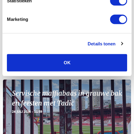
Statistieken
Selectiedag ballenjongens/-meiden
23
[VOL]
AUG
Marketing
11
Geef Mij Maar Amsterdam
SEP
Details tonen
OK
Blogs
Servische maffiabaas in grauwe bak
en feesten met Tadic
24 JULI 2026 - 11:59