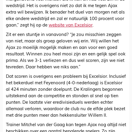
wedstrijd. Het is overigens niet zo dat ik me tegen Ajax
extra wil bewijzen. Ik benader het duel van morgen net als
elke andere wedstrijd en zal er natuurlijk 100 procent voor
gaan,” zegt hij op de
website van Excelsior
.
Zit er een stuntje in vanavond? “Je zou misschien zeggen
van niet, maar als groep geloven wij erin. Wij willen het
Ajax zo moeilijk mogelijk maken en aan voor een goed
resultaat. Winnen zou heel mooi zijn en een gelijk spel ook
prima. Als we 3-1 verliezen en dus wel scoren, zijn we niet
tevreden. Daar hebben we niks aan.”
Dat scoren is overigens een probleem bij Excelsior. Inclusief
het bekerduel met Feyenoord (4-0-nederlaag) is Excelsior
al 424 minuten zonder doelpunt. De Kralingers begonnen
uitstekend aan de competitie en stonden al snel op tien
punten. De laatste vier eredivisieduels werden echter
allemaal verloren, waardoor de club nu de elfde plek bezet
met drie punten meer dan hekkensluiter Willem II.
Trainer Mitchel van der Gaag kan tegen Ajax nog altijd niet
beschikken over een aantal bepalende spelers. Zo zijn