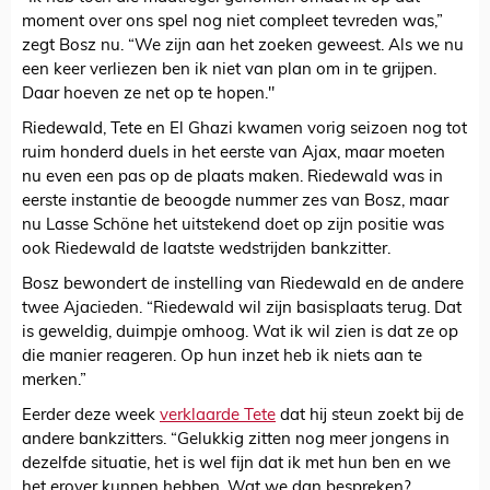
moment over ons spel nog niet compleet tevreden was,”
zegt Bosz nu. “We zijn aan het zoeken geweest. Als we nu
een keer verliezen ben ik niet van plan om in te grijpen.
Daar hoeven ze net op te hopen."
Riedewald, Tete en El Ghazi kwamen vorig seizoen nog tot
ruim honderd duels in het eerste van Ajax, maar moeten
nu even een pas op de plaats maken. Riedewald was in
eerste instantie de beoogde nummer zes van Bosz, maar
nu Lasse Schöne het uitstekend doet op zijn positie was
ook Riedewald de laatste wedstrijden bankzitter.
Bosz bewondert de instelling van Riedewald en de andere
twee Ajacieden. “Riedewald wil zijn basisplaats terug. Dat
is geweldig, duimpje omhoog. Wat ik wil zien is dat ze op
die manier reageren. Op hun inzet heb ik niets aan te
merken.”
Eerder deze week
verklaarde Tete
dat hij steun zoekt bij de
andere bankzitters. “Gelukkig zitten nog meer jongens in
dezelfde situatie, het is wel fijn dat ik met hun ben en we
het erover kunnen hebben. Wat we dan bespreken?