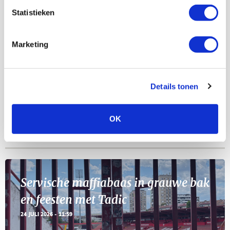
AGENDA
Statistieken
Selectiedag ballenjongens/-meiden
23
Marketing
[VOL]
AUG
11
Geef Mij Maar Amsterdam
Details tonen
SEP
OK
Blogs
Servische maffiabaas in grauwe bak
en feesten met Tadic
24 JULI 2026 - 11:59