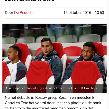
Door
De Redactie
15 oktober 2016 - 10:53
Bosz snapt het maar al te goed dat het drietal niet blij is. © Pro Shots
Na het debacle in Rostov greep Bosz in en moesten El
Ghazi en Tete het vooral doen met een plaats op de bank.
“Ik heb toch die maatregel genomen omdat ik op dat