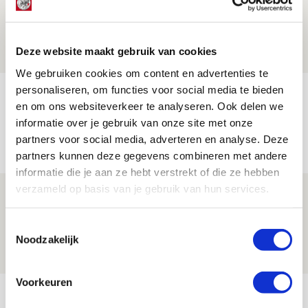
Europees treffen met Shelbourne
07 AUGUSTUS 2026 - 09:00
Deze website maakt gebruik van cookies
FOTOVERSLAG
We gebruiken cookies om content en advertenties te
personaliseren, om functies voor social media te bieden
Míchel niet blij met resultaat en spel
en om ons websiteverkeer te analyseren. Ook delen we
na rust: ‘De focus nam af’
informatie over je gebruik van onze site met onze
07 AUGUSTUS 2026 - 08:30
partners voor social media, adverteren en analyse. Deze
NIEUWS
partners kunnen deze gegevens combineren met andere
informatie die je aan ze hebt verstrekt of die ze hebben
verzameld op basis van je gebruik van hun services.
Is dit de laatste wallpaper van Godts in
de Johan Cruijff Arena?
Toestemmingsselectie
07 AUGUSTUS 2026 - 00:36
Noodzakelijk
NIEUWS
Voorkeuren
Bekijk meer