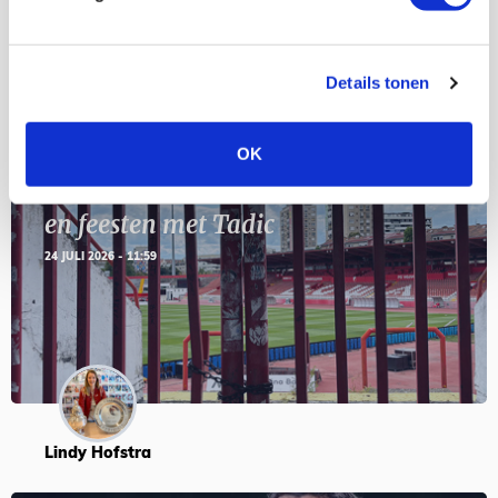
Blogs
Details tonen
OK
Servische maffiabaas in grauwe bak
en feesten met Tadic
24 JULI 2026 - 11:59
Lindy Hofstra