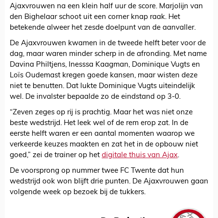
Ajaxvrouwen na een klein half uur de score. Marjolijn van
den Bighelaar schoot uit een corner knap raak. Het
betekende alweer het zesde doelpunt van de aanvaller.
De Ajaxvrouwen kwamen in de tweede helft beter voor de
dag, maar waren minder scherp in de afronding. Met name
Davina Philtjens, Inesssa Kaagman, Dominique Vugts en
Loïs Oudemast kregen goede kansen, maar wisten deze
niet te benutten. Dat lukte Dominique Vugts uiteindelijk
wel. De invalster bepaalde zo de eindstand op 3-0.
“Zeven zeges op rij is prachtig. Maar het was niet onze
beste wedstrijd. Het leek wel of de rem erop zat. In de
eerste helft waren er een aantal momenten waarop we
verkeerde keuzes maakten en zat het in de opbouw niet
goed,” zei de trainer op het
digitale thuis van Ajax
.
De voorsprong op nummer twee FC Twente dat hun
wedstrijd ook won blijft drie punten. De Ajaxvrouwen gaan
volgende week op bezoek bij de tukkers.