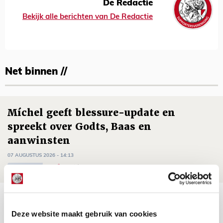
De Redactie
Bekijk alle berichten van De Redactie
Net binnen //
Míchel geeft blessure-update en
spreekt over Godts, Baas en
aanwinsten
07 AUGUSTUS 2026 - 14:13
NIEUWS
Volop enthousiasme in fotoverslag van
Europees treffen met Shelbourne
Deze website maakt gebruik van cookies