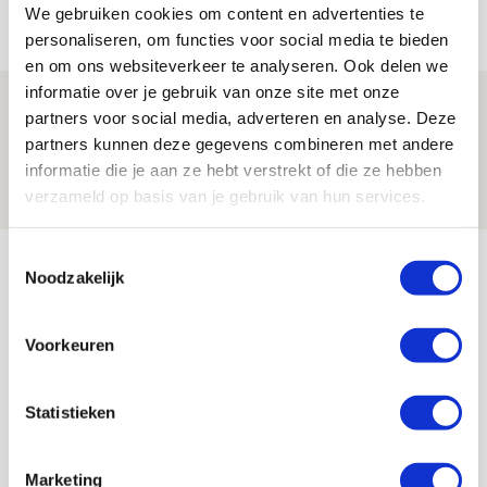
We gebruiken cookies om content en advertenties te
07 AUGUSTUS 2026 - 09:00
personaliseren, om functies voor social media te bieden
FOTOVERSLAG
en om ons websiteverkeer te analyseren. Ook delen we
informatie over je gebruik van onze site met onze
Míchel niet blij met resultaat en spel
partners voor social media, adverteren en analyse. Deze
na rust: ‘De focus nam af’
partners kunnen deze gegevens combineren met andere
informatie die je aan ze hebt verstrekt of die ze hebben
07 AUGUSTUS 2026 - 08:30
verzameld op basis van je gebruik van hun services.
NIEUWS
Bekijk meer
Toestemmingsselectie
Noodzakelijk
AGENDA
Voorkeuren
Selectiedag ballenjongens/-meiden
23
[VOL]
AUG
Statistieken
11
Geef Mij Maar Amsterdam
Marketing
SEP