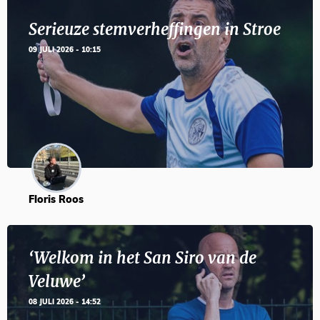
Serieuze stemverheffingen in Stroe
09 JULI 2026 - 10:15
Floris Roos
‘Welkom in het San Siro van de
Veluwe’
08 JULI 2026 - 14:52