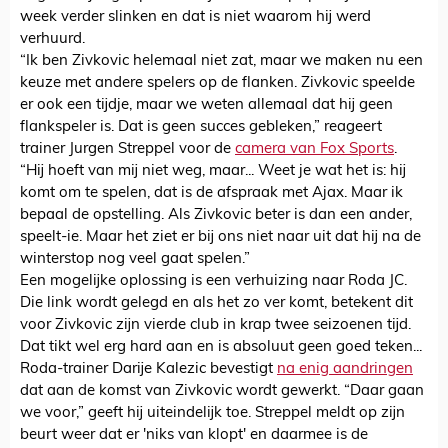
week verder slinken en dat is niet waarom hij werd
verhuurd.
“Ik ben Zivkovic helemaal niet zat, maar we maken nu een
keuze met andere spelers op de flanken. Zivkovic speelde
er ook een tijdje, maar we weten allemaal dat hij geen
flankspeler is. Dat is geen succes gebleken,” reageert
trainer Jurgen Streppel voor de
camera van Fox Sports
.
“Hij hoeft van mij niet weg, maar... Weet je wat het is: hij
komt om te spelen, dat is de afspraak met Ajax. Maar ik
bepaal de opstelling. Als Zivkovic beter is dan een ander,
speelt-ie. Maar het ziet er bij ons niet naar uit dat hij na de
winterstop nog veel gaat spelen.”
Een mogelijke oplossing is een verhuizing naar Roda JC.
Die link wordt gelegd en als het zo ver komt, betekent dit
voor Zivkovic zijn vierde club in krap twee seizoenen tijd.
Dat tikt wel erg hard aan en is absoluut geen goed teken...
Roda-trainer Darije Kalezic bevestigt
na enig aandringen
dat aan de komst van Zivkovic wordt gewerkt. “Daar gaan
we voor,” geeft hij uiteindelijk toe. Streppel meldt op zijn
beurt weer dat er 'niks van klopt' en daarmee is de