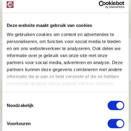
Volop enthousiasme in fotoverslag van
Europees treffen met Shelbourne
07 AUGUSTUS 2026 - 09:00
Deze website maakt gebruik van cookies
FOTOVERSLAG
We gebruiken cookies om content en advertenties te
personaliseren, om functies voor social media te bieden
Míchel niet blij met resultaat en spel
en om ons websiteverkeer te analyseren. Ook delen we
na rust: ‘De focus nam af’
informatie over je gebruik van onze site met onze
partners voor social media, adverteren en analyse. Deze
07 AUGUSTUS 2026 - 08:30
partners kunnen deze gegevens combineren met andere
NIEUWS
informatie die je aan ze hebt verstrekt of die ze hebben
verzameld op basis van je gebruik van hun services.
Is dit de laatste wallpaper van Godts in
de Johan Cruijff Arena?
Toestemmingsselectie
Noodzakelijk
07 AUGUSTUS 2026 - 00:36
NIEUWS
Voorkeuren
Bekijk meer