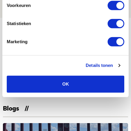
07 AUGUSTUS 2026 - 09:00
Voorkeuren
FOTOVERSLAG
Statistieken
Bekijk meer
AGENDA
Marketing
Selectiedag ballenjongens/-meiden
23
[VOL]
AUG
Details tonen
11
Geef Mij Maar Amsterdam
OK
SEP
Blogs