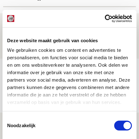
Brandt: ‘Ajax en Cruijff bleven door
mijn hoofd spoken’
Deze website maakt gebruik van cookies
07 AUGUSTUS 2026 - 20:02
We gebruiken cookies om content en advertenties te
NIEUWS
personaliseren, om functies voor social media te bieden
en om ons websiteverkeer te analyseren. Ook delen we
Míchel geeft blessure-update en
informatie over je gebruik van onze site met onze
spreekt over Godts, Baas en
partners voor social media, adverteren en analyse. Deze
aanwinsten
partners kunnen deze gegevens combineren met andere
informatie die je aan ze hebt verstrekt of die ze hebben
07 AUGUSTUS 2026 - 14:13
verzameld op basis van je gebruik van hun services.
NIEUWS
Toestemmingsselectie
Volop enthousiasme in fotoverslag van
Noodzakelijk
Europees treffen met Shelbourne