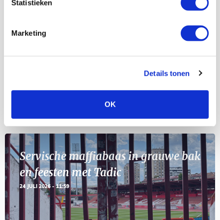
Statistieken
Selectiedag ballenjongens/-meiden
23
[VOL]
AUG
Marketing
11
Geef Mij Maar Amsterdam
SEP
Details tonen
OK
Blogs
Servische maffiabaas in grauwe bak
en feesten met Tadic
24 JULI 2026 - 11:59