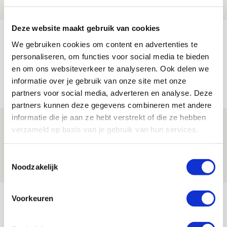
NIEUWS
Deze website maakt gebruik van cookies
Míchel geeft blessure-update en
We gebruiken cookies om content en advertenties te
spreekt over Godts, Baas en
personaliseren, om functies voor social media te bieden
aanwinsten
en om ons websiteverkeer te analyseren. Ook delen we
informatie over je gebruik van onze site met onze
07 AUGUSTUS 2026 - 14:13
partners voor social media, adverteren en analyse. Deze
NIEUWS
partners kunnen deze gegevens combineren met andere
informatie die je aan ze hebt verstrekt of die ze hebben
Volop enthousiasme in fotoverslag van
verzameld op basis van je gebruik van hun services.
Europees treffen met Shelbourne
07 AUGUSTUS 2026 - 09:00
Toestemmingsselectie
Noodzakelijk
FOTOVERSLAG
Bekijk meer
Voorkeuren
AGENDA