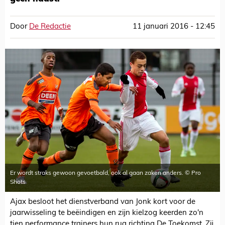
Door
De Redactie
11 januari 2016 - 12:45
Er wordt straks gewoon gevoetbald, ook al gaan zaken anders. © Pro
Shots
Ajax besloot het dienstverband van Jonk kort voor de
jaarwisseling te beëindigen en zijn kielzog keerden zo'n
tien performance trainers hun rug richting De Toekomst. Zij