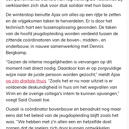
verklaarden zich stuk voor stuk solidair met hun baas.
De winterstop benutte Ajax om alles op een rijtje te zetten
en de vrijgekomen taken te herverdelen. Er is door het
technisch hart een tussenoplossing gevonden. De taken
van de hoofd jeugdopleiding worden verdeeld tussen de
zittende coördinatoren van de boven-, midden-, en
onderbouw, in nauwe samenwerking met Dennis
Bergkamp.
“Gezien de interne mogelijkheden is vervangen op dit
moment niet direct nodig. Daardoor kan er op zorgvuldige
wijze naar de juiste persoon worden gezocht,” meldt Ajax
op zijn digitale thuis
. “Zoals het er nu naar uitziet is er
voldoende deskundigheid in huis om het wegvallen van
Wim en de overige collega's intern te kunnen opvangen,”
voegt Said Ouaali toe.
Ouaali is coördinator bovenbouw en benadrukt nog maar
eens dat het beleid van de jeugdopleiding blijft zoals het
was. “We hebben met z'n allen een en hetzelfde doel:
zorgen dat de spelers zich door kunnen ontwikkelen