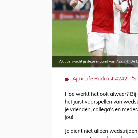
Wat verwacht jij deze maand van Ajax? © De 
Ajax Life Podcast #242 - ‘S
Hoe werkt het ook alweer? Bij 
het juist voorspellen van wedstr
je vrienden, collega’s en mede
jou!
Je dient niet alleen wedstrijde