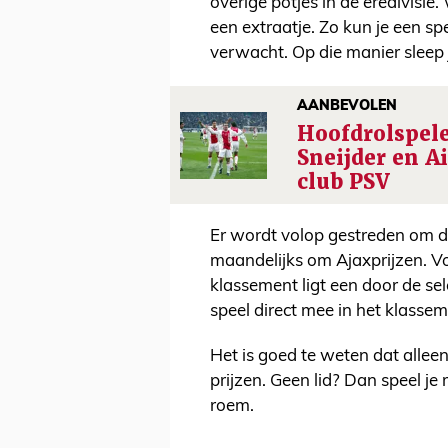
overige potjes in de eredivis
een extraatje. Zo kun je een s
verwacht. Op die manier sleep 
AANBEVOLEN
Hoofdrolspel
Sneijder en Ai
club PSV
Er wordt volop gestreden om de
maandelijks om Ajaxprijzen. V
klassement ligt een door de sel
speel direct mee in het klasse
Het is goed te weten dat allee
prijzen. Geen lid? Dan speel je
roem.