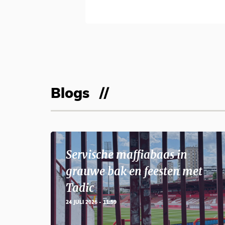
Blogs
Servische maffiabaas in
grauwe bak en feesten met
Tadic
24 JULI 2026 - 11:59