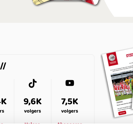
4K
9,6K
7,5K
rs
volgers
volgers
en
Volgen
Abonneren