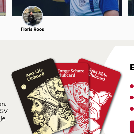
Floris Roos
en.
 SV
je