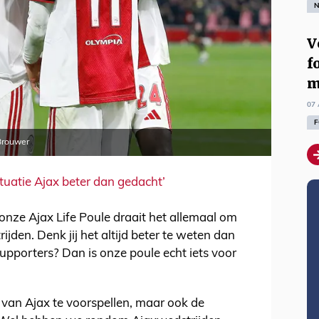
N
V
f
m
07 
F
Brouwer
ituatie Ajax beter dan gedacht’
onze Ajax Life Poule draait het allemaal om
ijden. Denk jij het altijd beter te weten dan
supporters? Dan is onze poule echt iets voor
n van Ajax te voorspellen, maar ook de