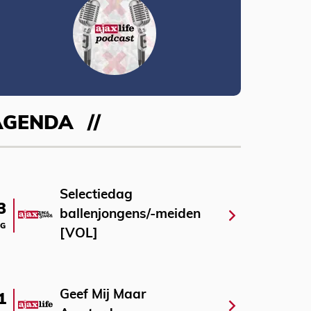
AGENDA
Selectiedag
3
ballenjongens/-meiden
G
[VOL]
Geef Mij Maar
1