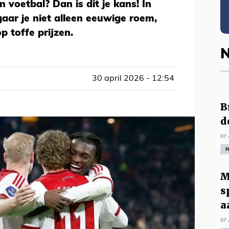
 voetbal? Dan is dit je kans! In
gaar je niet alleen eeuwige roem,
 toffe prijzen.
N
30 april 2026 - 12:54
B
d
07 
N
M
s
a
07 