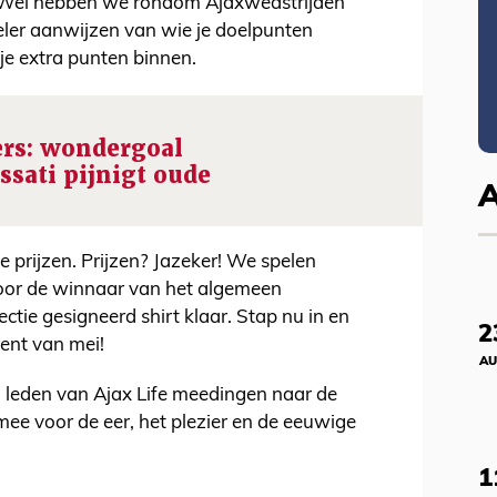
ie. Wel hebben we rondom Ajaxwedstrijden
peler aanwijzen van wie je doelpunten
je extra punten binnen.
ers: wondergoal
ssati pijnigt oude
 prijzen. Prijzen? Jazeker! We spelen
oor de winnaar van het algemeen
ectie gesigneerd shirt klaar. Stap nu in en
2
ment van mei!
AU
n leden van Ajax Life meedingen naar de
 mee voor de eer, het plezier en de eeuwige
1