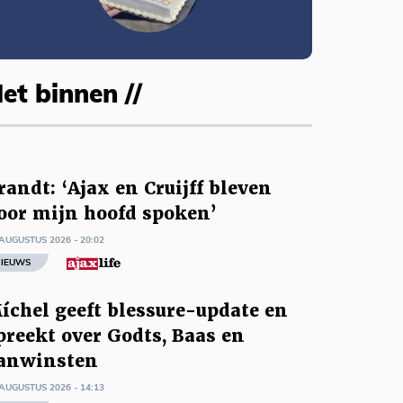
et binnen //
randt: ‘Ajax en Cruijff bleven
oor mijn hoofd spoken’
AUGUSTUS 2026 - 20:02
IEUWS
íchel geeft blessure-update en
preekt over Godts, Baas en
anwinsten
AUGUSTUS 2026 - 14:13