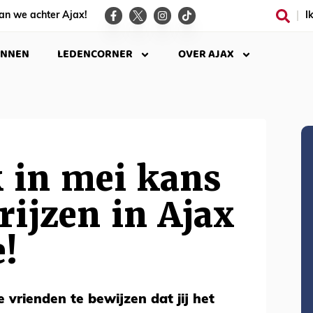
an we achter Ajax!
I
INNEN
LEDENCORNER
OVER AJAX
 in mei kans
prijzen in Ajax
e!
je vrienden te bewijzen dat jij het