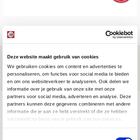
Net binnen //
Ter Stegen over uitdagingen en
Deze website maakt gebruik van cookies
leidersrol bij Ajax
We gebruiken cookies om content en advertenties te
personaliseren, om functies voor social media te bieden
05 AUGUSTUS 2026 - 20:00
en om ons websiteverkeer te analyseren. Ook delen we
NIEUWS
informatie over je gebruik van onze site met onze
partners voor social media, adverteren en analyse. Deze
Míchels elf: zie jij al rol voor
partners kunnen deze gegevens combineren met andere
aanwinsten in thuisduel met
informatie die je aan ze hebt verstrekt of die ze hebben
Shelbourne?
verzameld op basis van je gebruik van hun services.
05 AUGUSTUS 2026 - 15:35
Toestemmingsselectie
NIEUWS