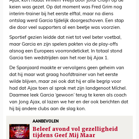
Ajax, kort nadat Willem Weijs door Jordi Cruijff op de
keien was gezet. Op dat moment was Fred Grim nog
interim-trainer bij het eerste elftal, maar na diens
ontslag werd Garcia tijdelijk doorgeschoven. Een stap
die door veel supporters al een beetje was voorzien.
Sportief gezien leidde dat niet tot veel beter voetbal,
maar Garcia en zijn spelers pakten via de play-offs
alsnog een Europees voorrondeticket. In totaal stond
Garcia tien wedstrijden aan het roer bij Ajax 1.
De Spanjaard maakte er vervolgens geen geheim van
dat hij maar wat graag hoofdtrainer van het eerste
wilde blijven, maar zei ook dat hij er alle begrip voor
had dat Ajax toen al sprak met zijn landgenoot Míchel.
Daarmee leek Garcia ‘gewoon’ terug te keren als coach
van Jong Ajax, al lazen we her en der ook berichten dat
hij bij andere clubs aan de slag kon.
AANBEVOLEN
Beleef avond vol gezelligheid
tijdens Geef Mij Maar