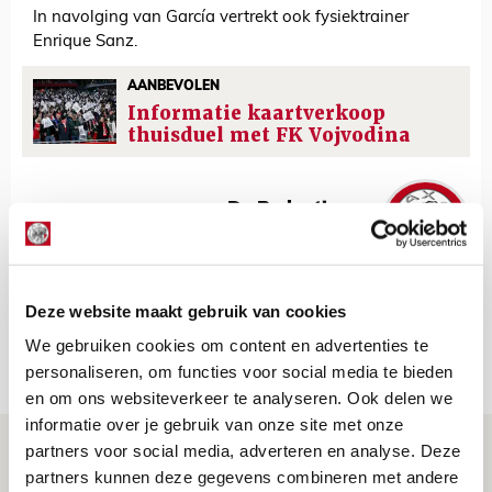
In navolging van García vertrekt ook fysiektrainer
Enrique Sanz.
AANBEVOLEN
Informatie kaartverkoop
thuisduel met FK Vojvodina
De Redactie
Bekijk alle berichten van De Redactie
Deze website maakt gebruik van cookies
We gebruiken cookies om content en advertenties te
Net binnen //
personaliseren, om functies voor social media te bieden
en om ons websiteverkeer te analyseren. Ook delen we
informatie over je gebruik van onze site met onze
Drie dingen die je moet weten over PEC
partners voor social media, adverteren en analyse. Deze
partners kunnen deze gegevens combineren met andere
Zwolle - Ajax