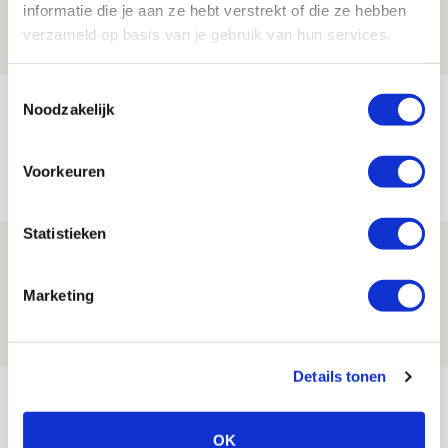
informatie die je aan ze hebt verstrekt of die ze hebben
08 AUGUSTUS 2026 - 12:32
verzameld op basis van je gebruik van hun services.
NIEUWS
Toestemmingsselectie
Míchels elf: met welke formatie begin
Noodzakelijk
jij aan nieuw eredivisieseizoen?
08 AUGUSTUS 2026 - 11:34
Voorkeuren
NIEUWS
Statistieken
Spelen bij Jong Ajax of Ajax 1? Dat
maakt Abdalla ‘geen reet’ uit
Marketing
08 AUGUSTUS 2026 - 10:04
NIEUWS
Details tonen
Bekijk meer
AGENDA
OK