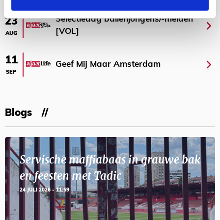
Selectiedag ballenjongens/-meiden
23
[VOL]
AUG
11
Geef Mij Maar Amsterdam
SEP
Blogs
Servische maffiabaas in grauwe bak
en feesten met Tadic
24 JULI 2026 - 11:59