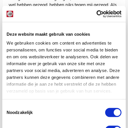
wel hebben gezegd, hebben niks tegen mij gezegd. Als
ze grote mannen zijn, zeggen ze het ook tegen mij.”
“Als het aan mij ligt, blijf ik bij Ajax. Dat gaf ik al eerder
aan. Ik laat me niet zomaar wegsturen. Ajax is een hele
mooie club. Ik speel hier heel graag, dus zo lang ik hier
Deze website maakt gebruik van cookies
ben, doe ik mijn uiterste best.”
We gebruiken cookies om content en advertenties te
personaliseren, om functies voor social media te bieden
AANBEVOLEN
en om ons websiteverkeer te analyseren. Ook delen we
Grim na afgang tegen AZ: ‘Er
gaan donderdag harde woorden
informatie over je gebruik van onze site met onze
vallen’
partners voor social media, adverteren en analyse. Deze
partners kunnen deze gegevens combineren met andere
informatie die je aan ze hebt verstrekt of die ze hebben
De Redactie
verzameld op basis van je gebruik van hun services.
Bekijk alle berichten van De Redactie
Toestemmingsselectie
Noodzakelijk