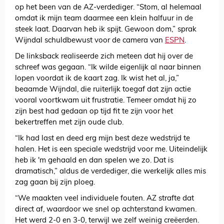
op het been van de AZ-verdediger. “Stom, al helemaal
omdat ik mijn team daarmee een klein halfuur in de
steek laat. Daarvan heb ik spijt. Gewoon dom,” sprak
Wijndal schuldbewust voor de camera van
ESPN
.
De linksback realiseerde zich meteen dat hij over de
schreef was gegaan. “Ik wilde eigenlijk al naar binnen
lopen voordat ik de kaart zag. Ik wist het al, ja,”
beaamde Wijndal, die ruiterlijk toegaf dat zijn actie
vooral voortkwam uit frustratie. Temeer omdat hij zo
zijn best had gedaan op tijd fit te zijn voor het
bekertreffen met zijn oude club.
“Ik had last en deed erg mijn best deze wedstrijd te
halen. Het is een speciale wedstrijd voor me. Uiteindelijk
heb ik 'm gehaald en dan spelen we zo. Dat is
dramatisch,” aldus de verdediger, die werkelijk alles mis
zag gaan bij zijn ploeg.
“We maakten veel individuele fouten. AZ strafte dat
direct af, waardoor we snel op achterstand kwamen.
Het werd 2-0 en 3-0, terwijl we zelf weinig creëerden.