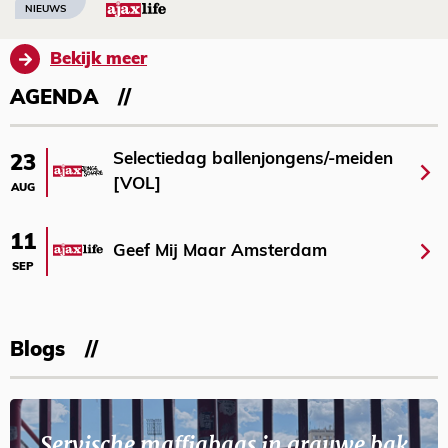
NIEUWS
Bekijk meer
AGENDA
Selectiedag ballenjongens/-meiden
23
[VOL]
AUG
11
Geef Mij Maar Amsterdam
SEP
Blogs
Servische maffiabaas in grauwe bak