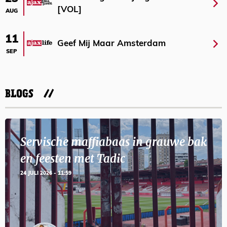
[VOL]
AUG
11
Geef Mij Maar Amsterdam
SEP
BLOGS
Servische maffiabaas in grauwe bak
en feesten met Tadic
24 JULI 2026 - 11:59