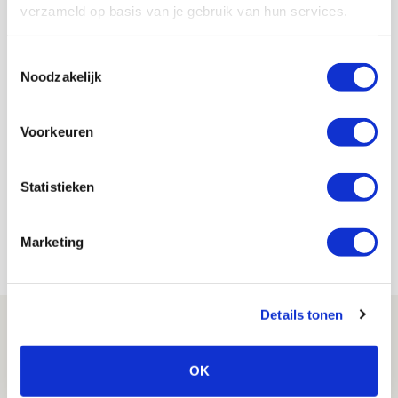
verzameld op basis van je gebruik van hun services.
Toestemmingsselectie
Noodzakelijk
De Redactie
Voorkeuren
Bekijk alle berichten van De Redactie
Statistieken
Marketing
NET BINNEN //
Details tonen
Drie dingen die je moet weten over PEC
Zwolle - Ajax
OK
08 AUGUSTUS 2026 - 12:32
NIEUWS