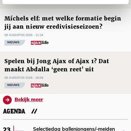
Míchels elf: met welke formatie begin
jij aan nieuw eredivisieseizoen?
08 AUGUSTUS 2026 - 11:34
NIEUWS
Spelen bij Jong Ajax of Ajax 1? Dat
maakt Abdalla ‘geen reet’ uit
08 AUGUSTUS 2026 - 10:04
NIEUWS
Bekijk meer
AGENDA
Selectiedag ballenjongens/-meiden
23