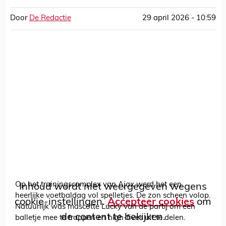
Door
De Redactie
29 april 2026 - 10:59
Op het trainingscomplex van Ajax werd het een
Inhoud wordt niet weergegeven wegens
heerlijke voetbaldag vol spelletjes. De zon scheen volop.
cookie-instellingen.
Accepteer cookies
om
Natuurlijk was mascotte Lucky van de partij om een
de content te bekijken.
balletje mee te trappen en high-fives uit te delen.