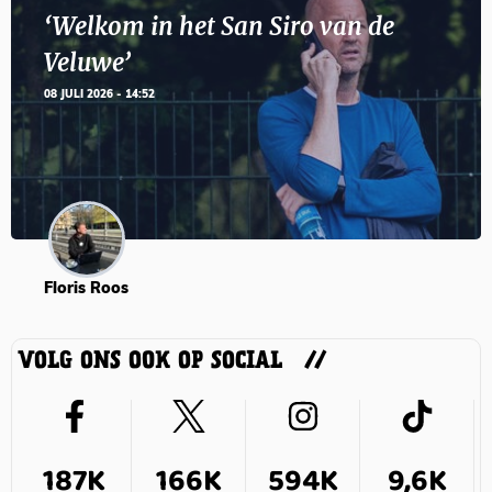
‘Welkom in het San Siro van de
Veluwe’
08 JULI 2026 - 14:52
Floris Roos
VOLG ONS OOK OP SOCIAL
187K
166K
594K
9,6K