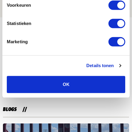
08 AUGUSTUS 2026 - 10:04
Voorkeuren
NIEUWS
Statistieken
Bekijk meer
AGENDA
Marketing
Selectiedag ballenjongens/-meiden
23
[VOL]
AUG
Details tonen
11
Geef Mij Maar Amsterdam
OK
SEP
BLOGS