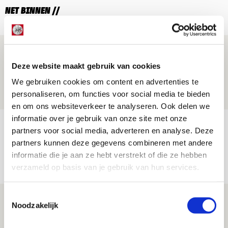
NET BINNEN //
Drie dingen die je moet weten over PEC
Zwolle - Ajax
Deze website maakt gebruik van cookies
We gebruiken cookies om content en advertenties te
08 AUGUSTUS 2026 - 12:32
personaliseren, om functies voor social media te bieden
NIEUWS
en om ons websiteverkeer te analyseren. Ook delen we
informatie over je gebruik van onze site met onze
Míchels elf: met welke formatie begin
partners voor social media, adverteren en analyse. Deze
jij aan nieuw eredivisieseizoen?
partners kunnen deze gegevens combineren met andere
informatie die je aan ze hebt verstrekt of die ze hebben
08 AUGUSTUS 2026 - 11:34
verzameld op basis van je gebruik van hun services.
NIEUWS
Toestemmingsselectie
Spelen bij Jong Ajax of Ajax 1? Dat
Noodzakelijk
maakt Abdalla ‘geen reet’ uit