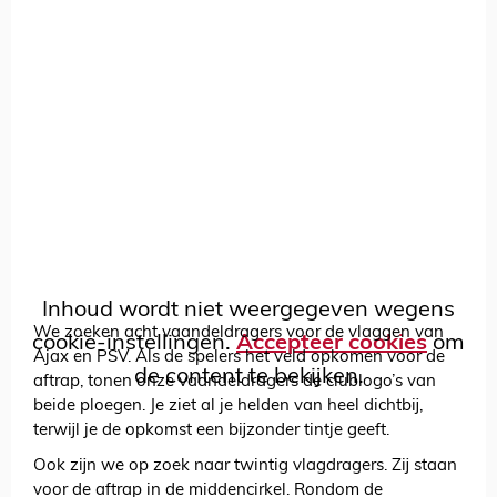
Inhoud wordt niet weergegeven wegens
We zoeken acht vaandeldragers voor de vlaggen van
cookie-instellingen.
Accepteer cookies
om
Ajax en PSV. Als de spelers het veld opkomen voor de
de content te bekijken.
aftrap, tonen onze vaandeldragers de clublogo’s van
beide ploegen. Je ziet al je helden van heel dichtbij,
terwijl je de opkomst een bijzonder tintje geeft.
Ook zijn we op zoek naar twintig vlagdragers. Zij staan
voor de aftrap in de middencirkel. Rondom de