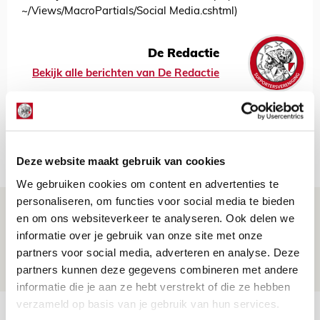
~/Views/MacroPartials/Social Media.cshtml)
De Redactie
Bekijk alle berichten van De Redactie
Net binnen //
Deze website maakt gebruik van cookies
We gebruiken cookies om content en advertenties te
personaliseren, om functies voor social media te bieden
Volop enthousiasme in fotoverslag van
en om ons websiteverkeer te analyseren. Ook delen we
Europees treffen met Shelbourne
informatie over je gebruik van onze site met onze
partners voor social media, adverteren en analyse. Deze
07 AUGUSTUS 2026 - 09:00
partners kunnen deze gegevens combineren met andere
FOTOVERSLAG
informatie die je aan ze hebt verstrekt of die ze hebben
verzameld op basis van je gebruik van hun services.
Míchel niet blij met resultaat en spel