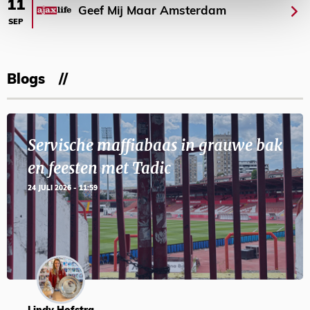
11
Geef Mij Maar Amsterdam
SEP
Blogs
Servische maffiabaas in grauwe bak
en feesten met Tadic
24 JULI 2026 - 11:59