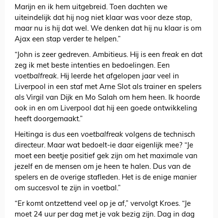
Marijn en ik hem uitgebreid. Toen dachten we
uiteindelijk dat hij nog niet klaar was voor deze stap,
maar nu is hij dat wel. We denken dat hij nu klaar is om
Ajax een stap verder te helpen.”
“John is zeer gedreven. Ambitieus. Hij is een
freak
en dat
zeg ik met beste intenties en bedoelingen. Een
voetbalfreak
. Hij leerde het afgelopen jaar veel in
Liverpool in een staf met Arne Slot als trainer en spelers
als Virgil van Dijk en Mo Salah om hem heen. Ik hoorde
ook in en om Liverpool dat hij een goede ontwikkeling
heeft doorgemaakt.”
Heitinga is dus een
voetbalfreak
volgens de technisch
directeur. Maar wat bedoelt-ie daar eigenlijk mee? “Je
moet een beetje positief gek zijn om het maximale van
jezelf en de mensen om je heen te halen. Dus van de
spelers en de overige stafleden. Het is de enige manier
om succesvol te zijn in voetbal.”
“Er komt ontzettend veel op je af,” vervolgt Kroes. “Je
moet 24 uur per dag met je vak bezig zijn. Dag in dag