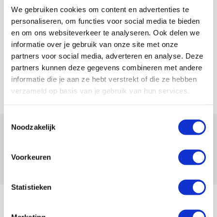
We gebruiken cookies om content en advertenties te
personaliseren, om functies voor social media te bieden
De Redactie
en om ons websiteverkeer te analyseren. Ook delen we
Bekijk alle berichten van De Redactie
informatie over je gebruik van onze site met onze
partners voor social media, adverteren en analyse. Deze
partners kunnen deze gegevens combineren met andere
informatie die je aan ze hebt verstrekt of die ze hebben
Net binnen //
verzameld op basis van je gebruik van hun services.
Toestemmingsselectie
Noodzakelijk
Drie dingen die je moet weten over PEC
Zwolle - Ajax
Voorkeuren
08 AUGUSTUS 2026 - 12:32
NIEUWS
Statistieken
Míchels elf: met welke formatie begin
jij aan nieuw eredivisieseizoen?
Marketing