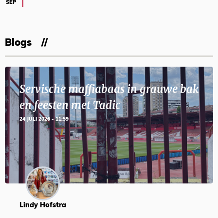
SEP
Blogs
Servische maffiabaas in grauwe bak
en feesten met Tadic
24 JULI 2026 - 11:59
Lindy Hofstra