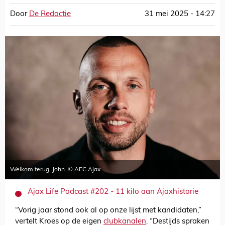
Door
De Redactie
31 mei 2025 - 14:27
Welkom terug, John. © AFC Ajax
Ajax Life Podcast #202 - 11 kilo aan Ajaxhistorie
“Vorig jaar stond ook al op onze lijst met kandidaten,”
vertelt Kroes op de eigen
clubkanalen
. “Destijds spraken