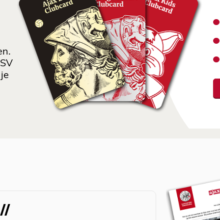
en.
 SV
je