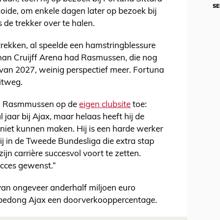
SE
gooide, om enkele dagen later op bezoek bij
 de trekker over te halen.
ortrekken, al speelde een hamstringblessure
han Cruijff Arena had Rasmussen, die nog
 van 2027, weinig perspectief meer. Fortuna
itweg.
van Rasmmussen op de
eigen clubsite
toe:
 jaar bij Ajax, maar helaas heeft hij de
r niet kunnen maken. Hij is een harde werker
ij in de Tweede Bundesliga die extra stap
n carrière succesvol voort te zetten.
cces gewenst.”
 van ongeveer anderhalf miljoen euro
 bedong Ajax een doorverkooppercentage.