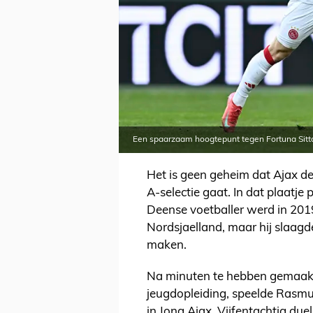
Een spaarzaam hoogtepunt tegen Fortuna Sitta
Het is geen geheim dat Ajax de
A-selectie gaat. In dat plaatj
Deense voetballer werd in 2019
Nordsjaelland, maar hij slaagd
maken.
Na minuten te hebben gemaakt 
jeugdopleiding, speelde Rasmus
in Jong Ajax. Vijfentachtig duel