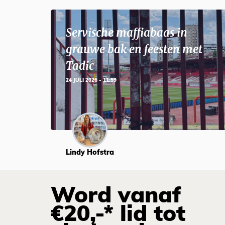
Servische maffiabaas in
grauwe bak en feesten met
Tadic
24 JULI 2026 - 11:59
Lindy Hofstra
Word vanaf
€20,-* lid tot