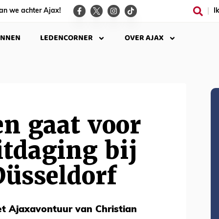
an we achter Ajax!
I
INNEN
LEDENCORNER
OVER AJAX
n gaat voor
tdaging bij
Düsseldorf
et Ajaxavontuur van Christian