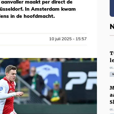
aanvaller maakt per direct de
Düsseldorf. In Amsterdam kwam
ens in de hoofdmacht.
N
10 juli 2025 - 15:57
T
l
05 
N
M
a
S
05 