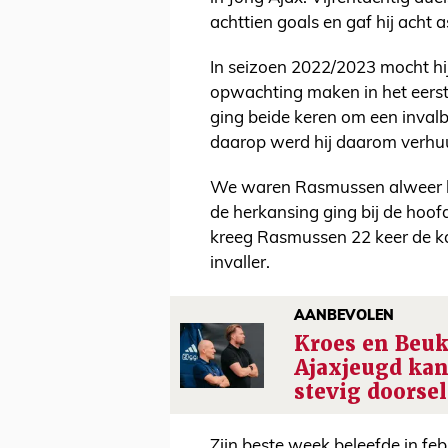
achttien goals en gaf hij acht a
In seizoen 2022/2023 mocht hij
opwachting maken in het eerste
ging beide keren om een invalb
daarop werd hij daarom verhuu
We waren Rasmussen alweer bij
de herkansing ging bij de hoof
kreeg Rasmussen 22 keer de kans
invaller.
AANBEVOLEN
Kroes en Beuk
Ajaxjeugd ka
stevig doorse
Zijn beste week beleefde in feb