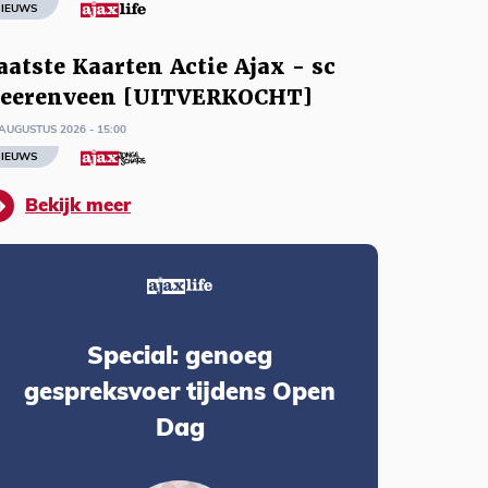
IEUWS
aatste Kaarten Actie Ajax - sc
eerenveen [UITVERKOCHT]
AUGUSTUS 2026 - 15:00
IEUWS
Bekijk meer
Special: genoeg
gespreksvoer tijdens Open
Dag