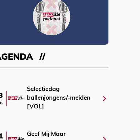
AGENDA
Selectiedag
3
ballenjongens/-meiden
G
[VOL]
Geef Mij Maar
1