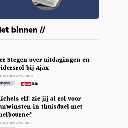
et binnen //
er Stegen over uitdagingen en
eidersrol bij Ajax
AUGUSTUS 2026 - 20:00
IEUWS
íchels elf: zie jij al rol voor
anwinsten in thuisduel met
helbourne?
AUGUSTUS 2026 - 15:35