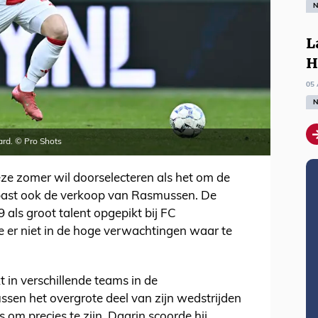
N
L
H
05 
N
rd. © Pro Shots
ze zomer wil doorselecteren als het om de
e past ook de verkoop van Rasmussen. De
 als groot talent opgepikt bij FC
e er niet in de hoge verwachtingen waar te
in verschillende teams in de
sen het overgrote deel van zijn wedstrijden
s om precies te zijn. Daarin scoorde hij