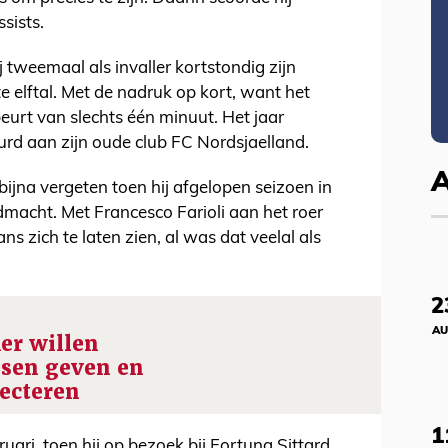
ssists.
 tweemaal als invaller kortstondig zijn
 elftal. Met de nadruk op kort, want het
eurt van slechts één minuut. Het jaar
rd aan zijn oude club FC Nordsjaelland.
na vergeten toen hij afgelopen seizoen in
dmacht. Met Francesco Farioli aan het roer
 zich te laten zien, al was dat veelal als
2
AU
er willen
nsen geven en
lecteren
1
ruari, toen hij op bezoek bij Fortuna Sittard