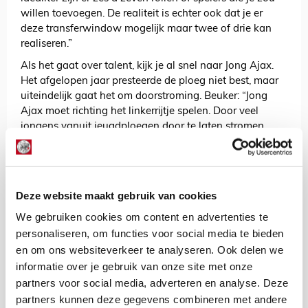
willen toevoegen. De realiteit is echter ook dat je er
deze transferwindow mogelijk maar twee of drie kan
realiseren.”
Als het gaat over talent, kijk je al snel naar Jong Ajax.
Het afgelopen jaar presteerde de ploeg niet best, maar
uiteindelijk gaat het om doorstroming. Beuker: “Jong
Ajax moet richting het linkerrijtje spelen. Door veel
jongens vanuit jeugdploegen door te laten stromen,
krijgt Jong Ajax een goede kwaliteitsimpuls.”
“Er staat een grote, maar wel jonge groep,” vervolgt
Beuker. “We willen ook investeren in de jongere teams.
We zijn blij dat we nu al het Jong Ajax van over twee
Deze website maakt gebruik van cookies
jaar en vier jaar hebben versterkt.”
We gebruiken cookies om content en advertenties te
Toch zijn er ook talenten die veel te vroeg bij Ajax
personaliseren, om functies voor social media te bieden
vertrekken. Kroes baalt daar vanzelfsprekend van, maar
en om ons websiteverkeer te analyseren. Ook delen we
weet ook hoe de voetbalwereld werkt. “Daarin moet je
informatie over je gebruik van onze site met onze
ook reëel zijn en je plek in de piramide kennen. Als de
partners voor social media, adverteren en analyse. Deze
echte grote clubs langskomen om talent weg te halen,
partners kunnen deze gegevens combineren met andere
dan valt het niet mee ze te behouden. Dat is balen,