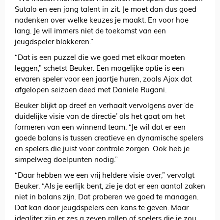
Sutalo en een jong talent in zit. Je moet dan dus goed
nadenken over welke keuzes je maakt. En voor hoe
lang. Je wil immers niet de toekomst van een
jeugdspeler blokkeren.”
“Dat is een puzzel die we goed met elkaar moeten
leggen,” schetst Beuker. Een mogelijke optie is een
ervaren speler voor een jaartje huren, zoals Ajax dat
afgelopen seizoen deed met Daniele Rugani.
Beuker blijkt op dreef en verhaalt vervolgens over ‘de
duidelijke visie van de directie’ als het gaat om het
formeren van een winnend team. “Je wil dat er een
goede balans is tussen creatieve en dynamische spelers
en spelers die juist voor controle zorgen. Ook heb je
simpelweg doelpunten nodig.”
“Daar hebben we een vrij heldere visie over,” vervolgt
Beuker. “Als je eerlijk bent, zie je dat er een aantal zaken
niet in balans zijn. Dat proberen we goed te managen.
Dat kan door jeugdspelers een kans te geven. Maar
idealiter zijn er zes a zeven rollen of spelers die je zou