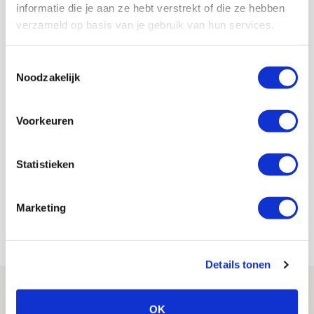
informatie die je aan ze hebt verstrekt of die ze hebben
maar het is zoals het is.”
verzameld op basis van je gebruik van hun services.
AANBEVOLEN
Doelstellingen en
Toestemmingsselectie
verwachtingen: Kroes wil dat
Noodzakelijk
spel Ajax vaker sprankelt
Voorkeuren
De Redactie
Bekijk alle berichten van De Redactie
Statistieken
Marketing
Net binnen //
Details tonen
Word ballenjongen of -meid bij Jong
Ajax - Helmond Sport!
OK