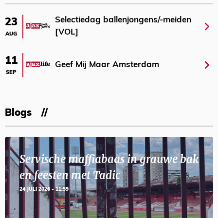
Selectiedag ballenjongens/-meiden
23
[VOL]
AUG
11
Geef Mij Maar Amsterdam
SEP
Blogs
Servische maffiabaas in grauwe bak
en feesten met Tadic
24 JULI 2026 - 11:59