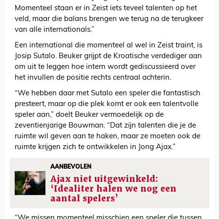
Momenteel staan er in Zeist iets teveel talenten op het
veld, maar die balans brengen we terug na de terugkeer
van alle internationals.”
Een international die momenteel al wel in Zeist traint, is
Josip Sutalo. Beuker grijpt de Kroatische verdediger aan
om uit te leggen hoe intern wordt gediscussieerd over
het invullen de positie rechts centraal achterin.
“We hebben daar met Sutalo een speler die fantastisch
presteert, maar op die plek komt er ook een talentvolle
speler aan,” doelt Beuker vermoedelijk op de
zeventienjarige Bouwman. “Dat zijn talenten die je de
ruimte wil geven aan te haken, maar ze moeten ook de
ruimte krijgen zich te ontwikkelen in Jong Ajax.”
AANBEVOLEN
Ajax niet uitgewinkeld:
‘Idealiter halen we nog een
aantal spelers’
“We missen momenteel misschien een speler die tussen