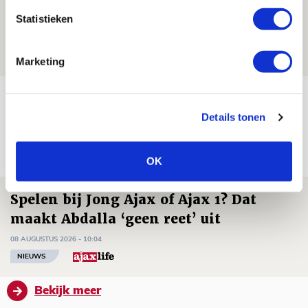
Zwolle - Ajax
Statistieken
08 AUGUSTUS 2026 - 12:32
NIEUWS
Marketing
Míchels elf: met welke formatie begin
jij aan nieuw eredivisieseizoen?
Details tonen
08 AUGUSTUS 2026 - 11:34
NIEUWS
OK
Spelen bij Jong Ajax of Ajax 1? Dat
maakt Abdalla ‘geen reet’ uit
08 AUGUSTUS 2026 - 10:04
NIEUWS
Bekijk meer