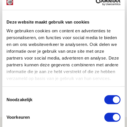
daar mikt Kroes nu hoger. “Het is een must ons direct te
plaatsen voor de Champions League, maar uiteindelijk
wil je meedoen om de titel en ‘m het liefst ook pakken.”
Deze website maakt gebruik van cookies
AANBEVOLEN
We gebruiken cookies om content en advertenties te
Doelstellingen en
personaliseren, om functies voor social media te bieden
verwachtingen: Kroes wil dat
en om ons websiteverkeer te analyseren. Ook delen we
spel Ajax vaker sprankelt
informatie over je gebruik van onze site met onze
partners voor social media, adverteren en analyse. Deze
De Redactie
partners kunnen deze gegevens combineren met andere
informatie die je aan ze hebt verstrekt of die ze hebben
Bekijk alle berichten van De Redactie
verzameld op basis van je gebruik van hun services.
Toestemmingsselectie
Noodzakelijk
Net binnen //
Voorkeuren
Drie dingen die je moet weten over PEC