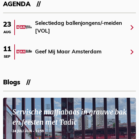
AGENDA
Selectiedag ballenjongens/-meiden
23
[VOL]
AUG
11
Geef Mij Maar Amsterdam
SEP
Blogs
Servische maffiabaas in grauwe bak
en feesten met Tadic
24 JULI 2026 - 11:59