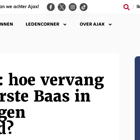
an we achter Ajax!
I
INNEN
LEDENCORNER
OVER AJAX
: hoe vervang
orste Baas in
egen
d?