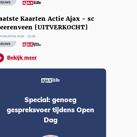
IEUWS
aatste Kaarten Actie Ajax - sc
eerenveen [UITVERKOCHT]
AUGUSTUS 2026 - 15:00
IEUWS
Bekijk meer
Special: genoeg
gespreksvoer tijdens Open
Dag