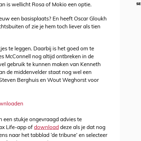
an is wellicht Rosa of Mokio een optie.
SE
euw een basisplaats? En heeft Oscar Gloukh
tsbuiten of zie je hem toch liever als tien
es te leggen. Daarbij is het goed om te
s McConnell nog altijd ontbreken in de
 wel gebruik te kunnen maken van Kenneth
an de middenvelder staat nog wel een
n Steven Berghuis en Wout Weghorst voor
downloaden
van een stukje ongevraagd advies te
ax Life-app of
download
deze als je dat nog
ns naar het tabblad ‘de tribune’ en selecteer