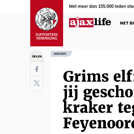
Met meer dan 155.000 leden sta
NET B
NIEUWS
DELEN
Grims elf
jij gesch
kraker t
Feyenoor