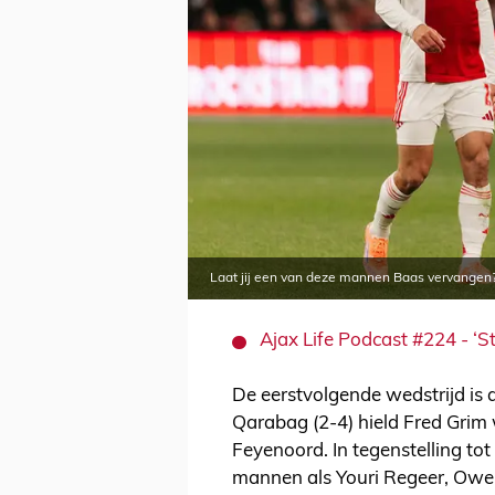
Laat jij een van deze mannen Baas vervangen
Ajax Life Podcast #224 - ‘St
De eerstvolgende wedstrijd is a
Qarabag (2-4) hield Fred Grim 
Feyenoord. In tegenstelling to
mannen als Youri Regeer, Owe