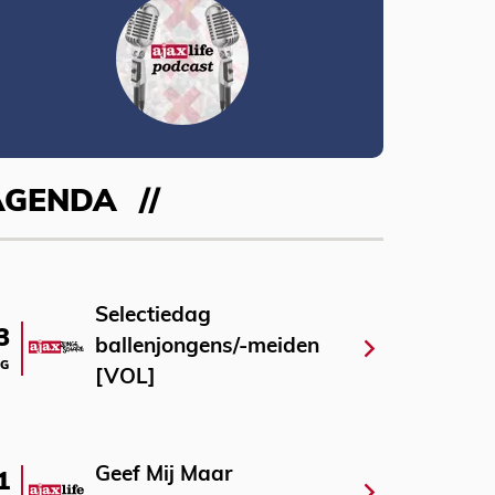
AGENDA
Selectiedag
3
ballenjongens/-meiden
G
[VOL]
Geef Mij Maar
1