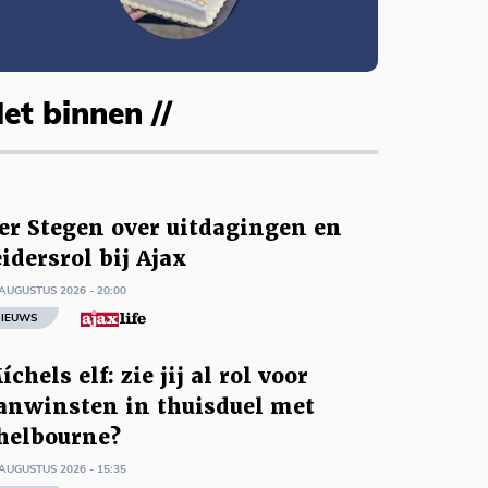
et binnen //
er Stegen over uitdagingen en
eidersrol bij Ajax
AUGUSTUS 2026 - 20:00
IEUWS
íchels elf: zie jij al rol voor
anwinsten in thuisduel met
helbourne?
AUGUSTUS 2026 - 15:35