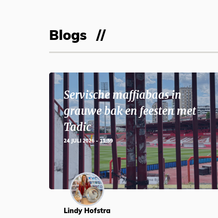
Blogs
Servische maffiabaas in
grauwe bak en feesten met
Tadic
24 JULI 2026 - 11:59
Lindy Hofstra