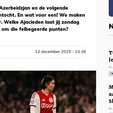
t Azerbeidzjan en de volgende
antocht. En wat voor een! We maken
. Welke Ajacieden laat jij zondag
N
n om die felbegeerde punten?
T
12 december 2025 - 10:36
l
05 
N
M
a
S
05 