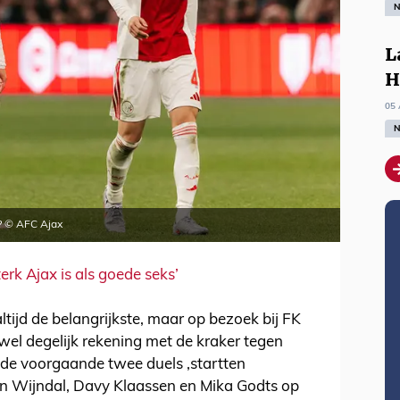
N
L
H
05 
N
? © AFC Ajax
erk Ajax is als goede seks’
ltijd de belangrijkste, maar op bezoek bij FK
wel degelijk rekening met de kraker tegen
t de voorgaande twee duels ,startten
n Wijndal, Davy Klaassen en Mika Godts op