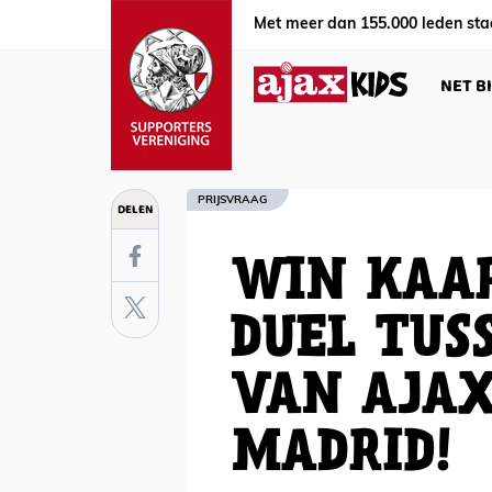
Met meer dan 155.000 leden sta
NET B
PRIJSVRAAG
DELEN
WIN KAAR
DUEL TUS
VAN AJAX
MADRID!