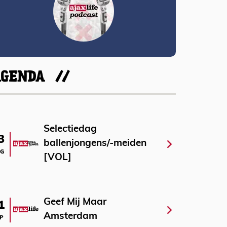
AGENDA
Selectiedag
3
ballenjongens/-meiden
G
[VOL]
Geef Mij Maar
1
Amsterdam
P