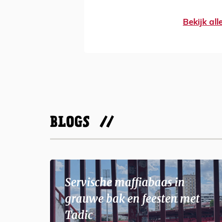
Bekijk al
BLOGS
Servische maffiabaas in
grauwe bak en feesten met
Tadic