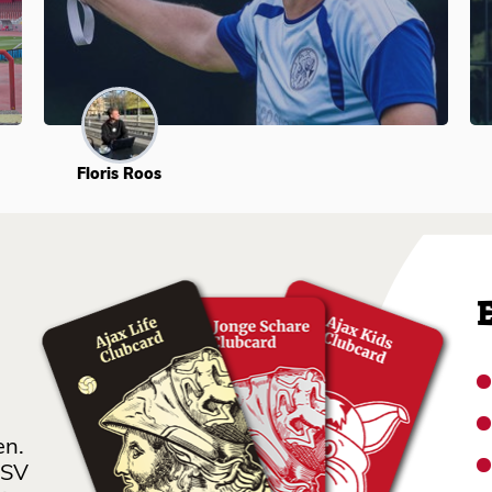
Floris Roos
en.
 SV