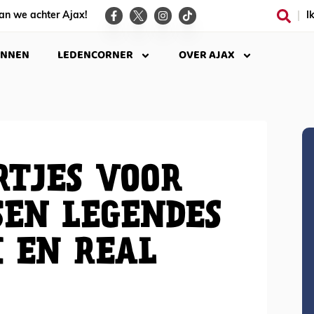
an we achter Ajax!
I
INNEN
LEDENCORNER
OVER AJAX
TJES VOOR
SEN LEGENDES
 EN REAL