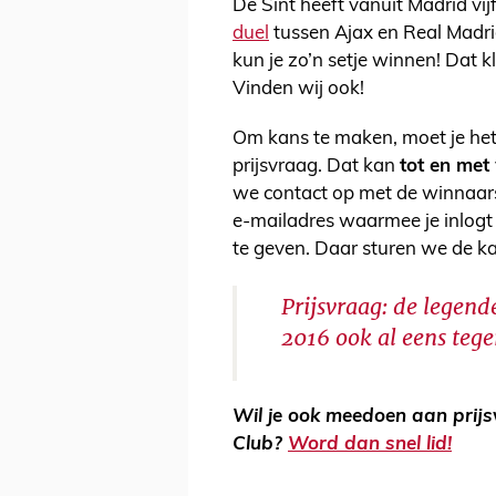
De Sint heeft vanuit Madrid vi
duel
tussen Ajax en Real Madrid
kun je zo’n setje winnen! Dat k
Vinden wij ook!
Om kans te maken, moet je he
prijsvraag. Dat kan
tot en me
we contact op met de winnaars
e-mailadres waarmee je inlogt
te geven. Daar sturen we de ka
Prijsvraag: de legend
2016 ook al eens tege
Wil je ook meedoen aan prij
Club?
Word dan snel lid!