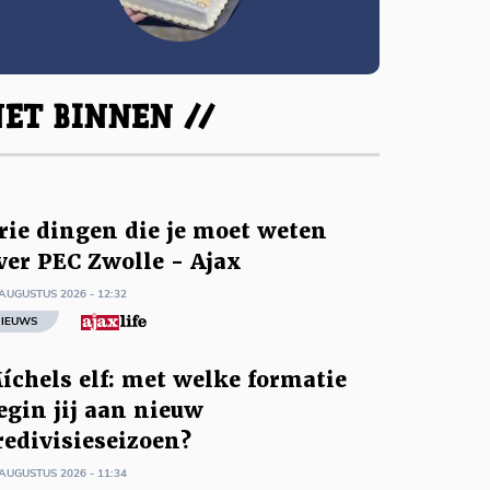
ET BINNEN //
rie dingen die je moet weten
ver PEC Zwolle - Ajax
AUGUSTUS 2026 - 12:32
IEUWS
íchels elf: met welke formatie
egin jij aan nieuw
redivisieseizoen?
AUGUSTUS 2026 - 11:34