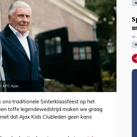
N
S
m
08 
N
 © AFC Ajax
 ons traditionele Sinterklaasfeest op het
en toffe legendewedstrijd maken we graag
k niet dat Ajax Kids Clubleden geen kans