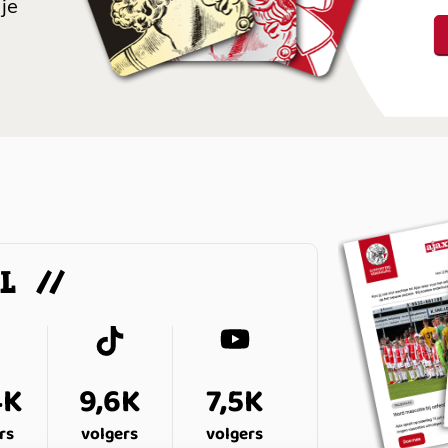
je
AL
4K
9,6K
7,5K
rs
volgers
volgers