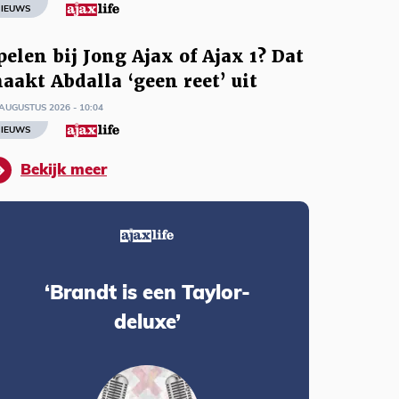
IEUWS
pelen bij Jong Ajax of Ajax 1? Dat
aakt Abdalla ‘geen reet’ uit
AUGUSTUS 2026 - 10:04
IEUWS
Bekijk meer
‘Brandt is een Taylor-
deluxe’