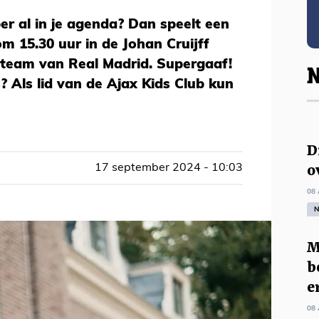
r al in je agenda? Dan speelt een
 15.30 uur in de Johan Cruijff
team van Real Madrid. Supergaaf!
N
? Als lid van de Ajax Kids Club kun
D
o
17 september 2024 - 10:03
08 
N
M
b
e
08 