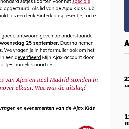
jfhonderd setjes kaarten voor het
speciale
 opgestuurd. Als lid van de Ajax Kids Club
linkt als een leuk Sinterklaaspresentje, toch?
t goede antwoord geven op onderstaande
t woensdag 25 september
. Daarna nemen
. We vragen je in het formulier ook om het
 in een
geverifieerd
Mijn Ajax-account door
artjes namelijk naartoe.
es van Ajax en Real Madrid stonden in
2
nover elkaar. Wat was de uitslag?
AU
svragen en evenementen van de Ajax Kids
1
SE