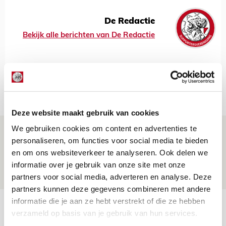
De Redactie
Bekijk alle berichten van De Redactie
Net binnen //
Deze website maakt gebruik van cookies
We gebruiken cookies om content en advertenties te
Drie dingen die je moet weten over
personaliseren, om functies voor social media te bieden
Ajax - Shelbourne
en om ons websiteverkeer te analyseren. Ook delen we
06 AUGUSTUS 2026 - 09:33
informatie over je gebruik van onze site met onze
NIEUWS
partners voor social media, adverteren en analyse. Deze
partners kunnen deze gegevens combineren met andere
informatie die je aan ze hebt verstrekt of die ze hebben
Ter Stegen over uitdagingen en
verzameld op basis van je gebruik van hun services.
leidersrol bij Ajax