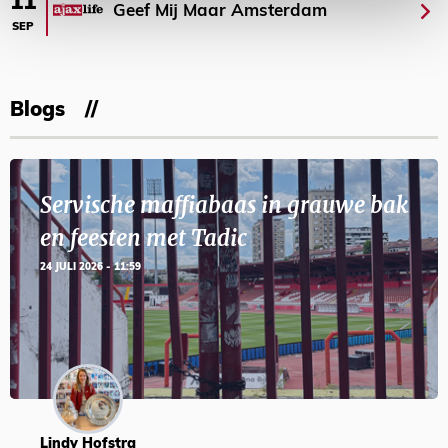
11
Geef Mij Maar Amsterdam
SEP
Blogs
Servische maffiabaas in grauwe bak
en feesten met Tadic
24 JULI 2026 - 11:59
Lindy Hofstra