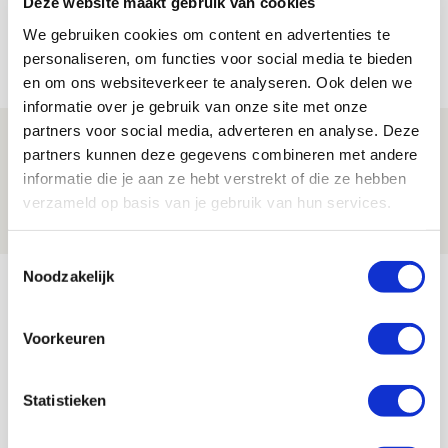
Deze website maakt gebruik van cookies
de Johan Cruijff Arena?
We gebruiken cookies om content en advertenties te
07 AUGUSTUS 2026 - 00:36
personaliseren, om functies voor social media te bieden
NIEUWS
en om ons websiteverkeer te analyseren. Ook delen we
informatie over je gebruik van onze site met onze
partners voor social media, adverteren en analyse. Deze
Trotse Klaassen: ‘Vierhonderd duels
partners kunnen deze gegevens combineren met andere
voor mijn club is heel speciaal’
informatie die je aan ze hebt verstrekt of die ze hebben
verzameld op basis van je gebruik van hun services.
06 AUGUSTUS 2026 - 23:43
NIEUWS
Toestemmingsselectie
Bekijk meer
Noodzakelijk
AGENDA
Voorkeuren
Selectiedag ballenjongens/-meiden
23
[VOL]
Statistieken
AUG