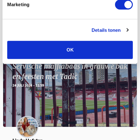
11
Marketing
Geef Mij Maar Amsterdam
SEP
Details tonen
Blogs
OK
Servische maffiabaas in grauwe bak
en feesten met Tadic
24 JULI 2026 - 11:59