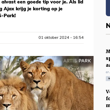
vast een goede tip voor je. Als lid
Ajax krijg je korting op je
S-Park!
N
01 oktober 2024 - 16:54
M
s
a
07 
N
V
f
m