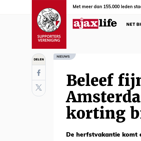
Met meer dan 155.000 leden sta
NET B
NIEUWS
DELEN
Beleef fij
Amsterd
korting b
De herfstvakantie komt e