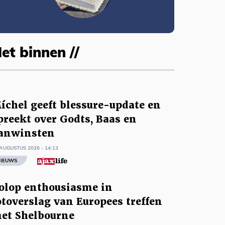
et binnen //
íchel geeft blessure-update en
preekt over Godts, Baas en
anwinsten
AUGUSTUS 2026 - 14:13
IEUWS
olop enthousiasme in
otoverslag van Europees treffen
et Shelbourne