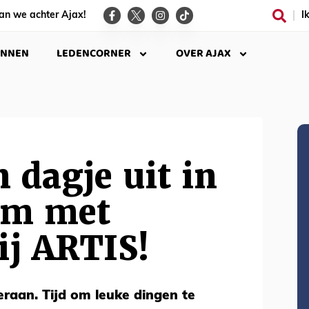
an we achter Ajax!
I
INNEN
LEDENCORNER
OVER AJAX
n dagje uit in
am met
ij ARTIS!
raan. Tijd om leuke dingen te