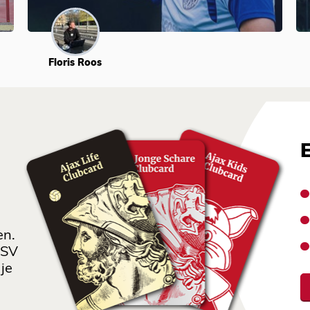
Floris Roos
en.
 SV
je