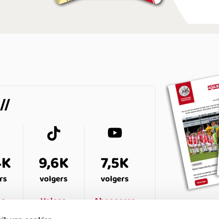
4K
9,6K
7,5K
rs
volgers
volgers
en
Volgen
Abonneren