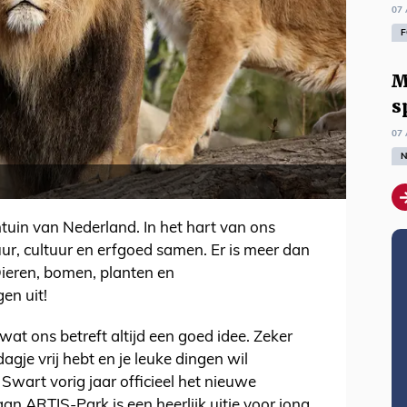
07 
F
M
s
07 
N
ntuin van Nederland. In het hart van ons
, cultuur en erfgoed samen. Er is meer dan
Dieren, bomen, planten en
gen uit!
 wat ons betreft altijd een goed idee. Zeker
dagje vrij hebt en je leuke dingen wil
wart vorig jaar officieel het nieuwe
an ARTIS-Park is een heerlijk uitje voor jong