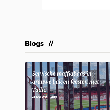
Blogs
Servische maffiabaas in
grauwe bak en feesten met
Tadic
24 JULI 2026 - 11:59