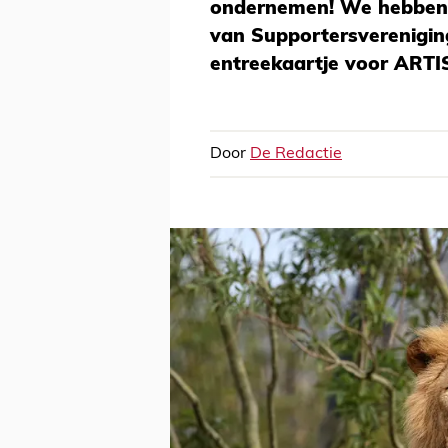
ondernemen! We hebben al
van Supportersvereniging 
entreekaartje voor ARTI
Door
De Redactie