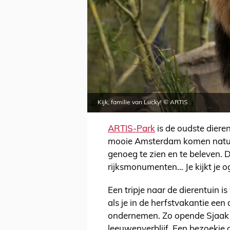
Kijk, familie van Lucky! © ARTIS
ARTIS-Park
is de oudste diere
mooie Amsterdam komen natuur
genoeg te zien en te beleven. 
rijksmonumenten… Je kijkt je o
Een tripje naar de dierentuin is
als je in de herfstvakantie een 
ondernemen. Zo opende Sjaak S
leeuwenverblijf. Een bezoekje a