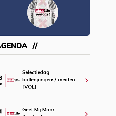
AGENDA
Selectiedag
3
ballenjongens/-meiden
G
[VOL]
Geef Mij Maar
1