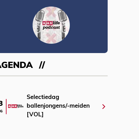
AGENDA
Selectiedag
3
ballenjongens/-meiden
G
[VOL]