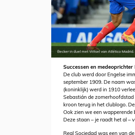
Becker in duel met Witsel van Atlético Madrid.
Successen en medeoprichter 
De club werd door Engelse imm
september 1909. De naam was t
(koninklijk) werd in 1910 verlee
Sebastián de zomerhoofdstad v
kroon terug in het clublogo. De
Ook zien we een wapperende bl
Deze staan – je raadt het al –
Real Sociedad was een van de o