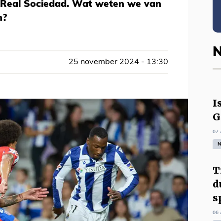
 Real Sociedad. Wat weten we van
n?
N
25 november 2024 - 13:30
I
G
07 
N
T
d
s
06 