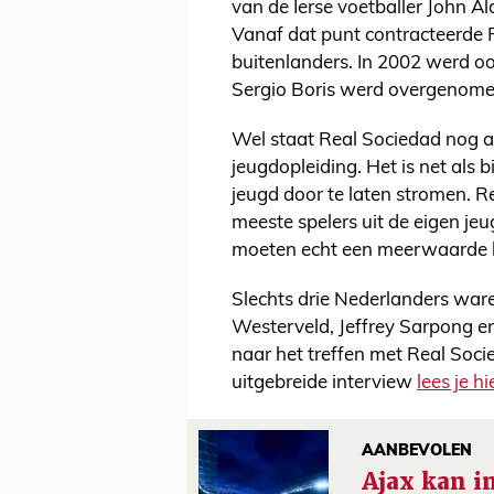
van de Ierse voetballer John A
Vanaf dat punt contracteerde 
buitenlanders. In 2002 werd oo
Sergio Boris werd overgenome
Wel staat Real Sociedad nog a
jeugdopleiding. Het is net als 
jeugd door te laten stromen. R
meeste spelers uit de eigen jeu
moeten echt een meerwaarde
Slechts drie Nederlanders waren
Westerveld, Jeffrey Sarpong e
naar het treffen met Real Soc
uitgebreide interview
lees je hi
AANBEVOLEN
Ajax kan i