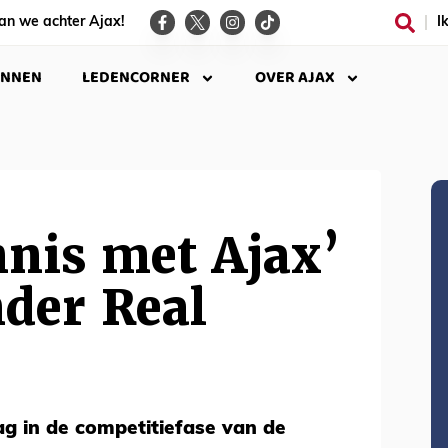
an we achter Ajax!
I
INNEN
LEDENCORNER
OVER AJAX
nis met Ajax’
der Real
g in de competitiefase van de