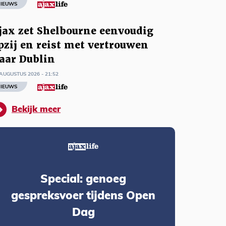
IEUWS
jax zet Shelbourne eenvoudig
pzij en reist met vertrouwen
aar Dublin
AUGUSTUS 2026 - 21:52
IEUWS
Bekijk meer
Special: genoeg
gespreksvoer tijdens Open
Dag