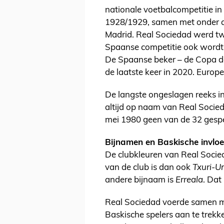
nationale voetbalcompetitie in
1928/1929, samen met onder an
Madrid. Real Sociedad werd t
Spaanse competitie ook wordt
De Spaanse beker – de Copa d
de laatste keer in 2020. Europ
De langste ongeslagen reeks i
altijd op naam van Real Socied
mei 1980 geen van de 32 gesp
Bijnamen en Baskische invlo
De clubkleuren van Real Socie
van de club is dan ook
Txuri-U
andere bijnaam is
Erreala
. Dat
Real Sociedad voerde samen met
Baskische spelers aan te trek