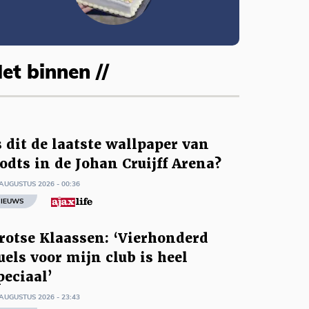
et binnen //
s dit de laatste wallpaper van
odts in de Johan Cruijff Arena?
AUGUSTUS 2026 - 00:36
IEUWS
rotse Klaassen: ‘Vierhonderd
uels voor mijn club is heel
peciaal’
AUGUSTUS 2026 - 23:43