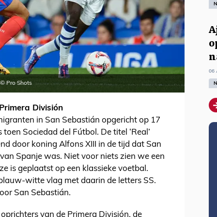
N
A
o
n
06 
 © Pro Shots
N
Primera División
igranten in San Sebastián opgericht op 17
oen Sociedad del Fútbol. De titel ‘Real’
nd door koning Alfons XIII in de tijd dat San
an Spanje was. Niet voor niets zien we een
ze is geplaatst op een klassieke voetbal.
auw-witte vlag met daarin de letters SS.
 voor San Sebastián.
prichters van de Primera División, de