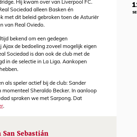
ldridge. Hij kwam over van Liverpool FC.
1
Real Sociedad alleen Basken én
SE
k met dit beleid gebroken toen de Asturiër
n van Real Oviedo.
ltijd bekend om een gedegen
bij Ajax de bedoeling zoveel mogelijk eigen
eal Sociedad is dan ook de club met de
gd in de selectie in La Liga. Aankopen
 hebben.
 als speler actief bij de club: Sander
n momenteel Sheraldo Becker. In aanloop
iedad spraken we met Sarpong. Dat
er
.
n San Sebastián