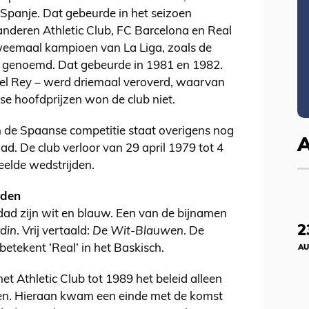
 Spanje. Dat gebeurde in het seizoen
deren Athletic Club, FC Barcelona en Real
weemaal kampioen van La Liga, zoals de
 genoemd. Dat gebeurde in 1981 en 1982.
el Rey – werd driemaal veroverd, waarvan
ese hoofdprijzen won de club niet.
n de Spaanse competitie staat overigens nog
ad. De club verloor van 29 april 1979 tot 4
eelde wedstrijden.
eden
dad zijn wit en blauw. Een van de bijnamen
2
rdin
. Vrij vertaald:
D
e Wit-Blauwen
. De
 betekent ‘Real’ in het Baskisch.
AU
 Athletic Club tot 1989 het beleid alleen
ken. Hieraan kwam een einde met de komst