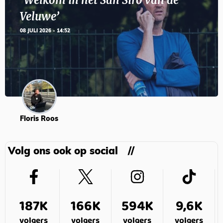
‘Welkom in het San Siro van de
Veluwe’
08 JULI 2026 - 14:52
Floris Roos
Volg ons ook op social
187K
166K
594K
9,6K
volgers
volgers
volgers
volgers