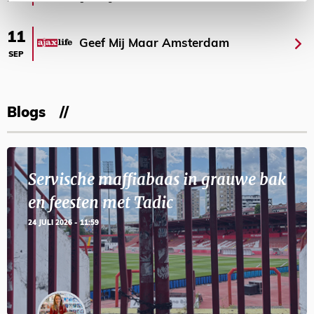
11
Geef Mij Maar Amsterdam
SEP
Blogs
Servische maffiabaas in grauwe bak
en feesten met Tadic
24 JULI 2026 - 11:59