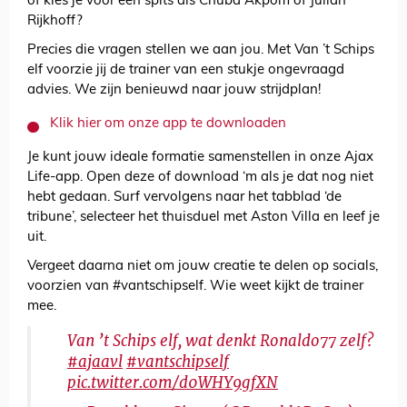
of kies je voor een spits als Chuba Akpom of Julian
Rijkhoff?
Precies die vragen stellen we aan jou. Met Van ’t Schips
elf voorzie jij de trainer van een stukje ongevraagd
advies. We zijn benieuwd naar jouw strijdplan!
Klik hier om onze app te downloaden
Je kunt jouw ideale formatie samenstellen in onze Ajax
Life-app. Open deze of download ‘m als je dat nog niet
hebt gedaan. Surf vervolgens naar het tabblad ‘de
tribune’, selecteer het thuisduel met Aston Villa en leef je
uit.
Vergeet daarna niet om jouw creatie te delen op socials,
voorzien van #vantschipself. Wie weet kijkt de trainer
mee.
Van ’t Schips elf, wat denkt Ronaldo77 zelf?
#ajaavl
#vantschipself
pic.twitter.com/d0WHY9gfXN