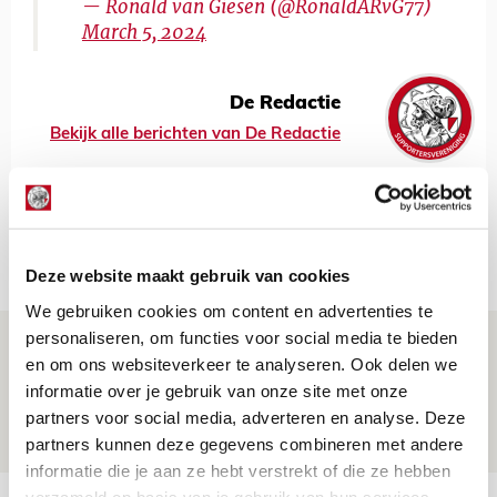
— Ronald van Giesen (@RonaldARvG77)
March 5, 2024
De Redactie
Bekijk alle berichten van De Redactie
Net binnen //
Deze website maakt gebruik van cookies
We gebruiken cookies om content en advertenties te
personaliseren, om functies voor social media te bieden
Brandt: ‘Ajax en Cruijff bleven door
en om ons websiteverkeer te analyseren. Ook delen we
mijn hoofd spoken’
informatie over je gebruik van onze site met onze
07 AUGUSTUS 2026 - 20:02
partners voor social media, adverteren en analyse. Deze
NIEUWS
partners kunnen deze gegevens combineren met andere
informatie die je aan ze hebt verstrekt of die ze hebben
verzameld op basis van je gebruik van hun services.