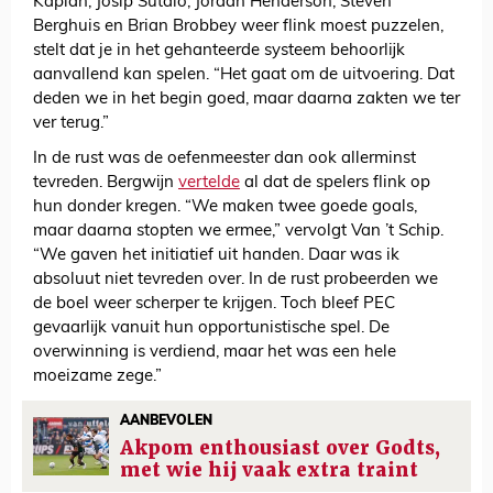
Kaplan, Josip Sutalo, Jordan Henderson, Steven
Berghuis en Brian Brobbey weer flink moest puzzelen,
stelt dat je in het gehanteerde systeem behoorlijk
aanvallend kan spelen. “Het gaat om de uitvoering. Dat
deden we in het begin goed, maar daarna zakten we ter
ver terug.”
In de rust was de oefenmeester dan ook allerminst
tevreden. Bergwijn
vertelde
al dat de spelers flink op
hun donder kregen. “We maken twee goede goals,
maar daarna stopten we ermee,” vervolgt Van ’t Schip.
“We gaven het initiatief uit handen. Daar was ik
absoluut niet tevreden over. In de rust probeerden we
de boel weer scherper te krijgen. Toch bleef PEC
gevaarlijk vanuit hun opportunistische spel. De
overwinning is verdiend, maar het was een hele
moeizame zege.”
AANBEVOLEN
Akpom enthousiast over Godts,
met wie hij vaak extra traint