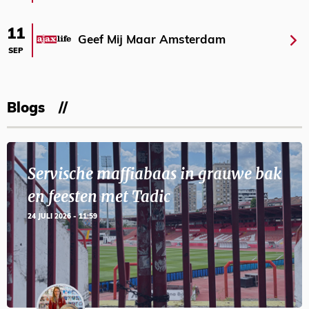
11
Geef Mij Maar Amsterdam
SEP
Blogs
Servische maffiabaas in grauwe bak
en feesten met Tadic
24 JULI 2026 - 11:59