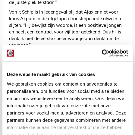
de juiste plek te staan.”
Van ’t Schip is in ieder geval blij dat Ajax er niet voor
koos Akpom in de afgelopen transferperiode alweer te
slijten. “Hij bewijst zijn waarde, is een positieve jongen
en heeft een contract voor vijf jaar getekend. Dus hij is
denk ik niet de eerste speler waar je aan denkt om te
verkopen.”
Richting de thuiswedstrijd met Go Ahead Eagles kan
Van ’t Schip melden dat dit duel sowieso te vroeg komt
voor Jordan Henderson en Brobbey. De trainer hoopt
Deze website maakt gebruik van cookies
dat laatstgenoemde wellicht kan worden
klaargestoomd voor de klassieker, maar daarover valt
We gebruiken cookies om content en advertenties te
nog niets zinnigs te zeggen. Datzelfde geldt voor
personaliseren, om functies voor social media te bieden
Steven Berghuis, die nog steeds fysieke klachten heeft.
en om ons websiteverkeer te analyseren. Ook delen we
Met drie punten keerde Ajax huiswaarts, maar soepel
informatie over je gebruik van onze site met onze
ging het allemaal niet in Zwolle. Die mening deelt Van ’t
partners voor social media, adverteren en analyse. Deze
Schip. “We hadden score moeten uitbouwen, met beter
partners kunnen deze gegevens combineren met andere
voetbal en meer goals. Zo ver zijn we helaas nog niet.”
informatie die je aan ze hebt verstrekt of die ze hebben
verzameld op basis van je gebruik van hun services.