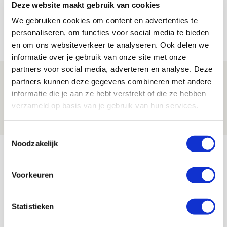
Míchels elf: met welke formatie begin
Deze website maakt gebruik van cookies
jij aan nieuw eredivisieseizoen?
We gebruiken cookies om content en advertenties te
personaliseren, om functies voor social media te bieden
08 AUGUSTUS 2026 - 11:34
en om ons websiteverkeer te analyseren. Ook delen we
NIEUWS
informatie over je gebruik van onze site met onze
partners voor social media, adverteren en analyse. Deze
Spelen bij Jong Ajax of Ajax 1? Dat
partners kunnen deze gegevens combineren met andere
maakt Abdalla ‘geen reet’ uit
informatie die je aan ze hebt verstrekt of die ze hebben
verzameld op basis van je gebruik van hun services.
08 AUGUSTUS 2026 - 10:04
NIEUWS
Toestemmingsselectie
Noodzakelijk
Bekijk meer
AGENDA
Voorkeuren
Selectiedag ballenjongens/-meiden
23
Statistieken
[VOL]
AUG