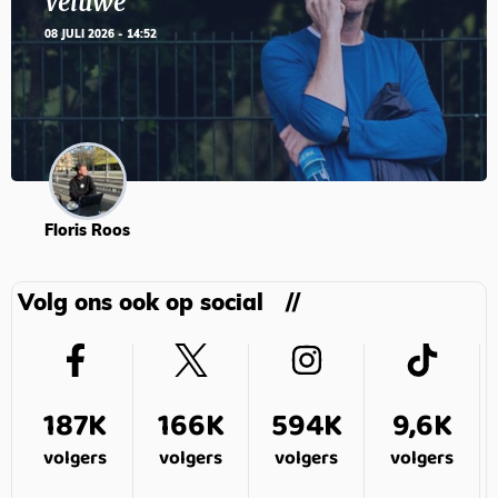
Veluwe’
08 JULI 2026 - 14:52
Floris Roos
Volg ons ook op social
187K
166K
594K
9,6K
volgers
volgers
volgers
volgers