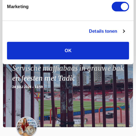
11
Marketing
Geef Mij Maar Amsterdam
SEP
Details tonen
Blogs
OK
Servische maffiabaas in grauwe bak
en feesten met Tadic
24 JULI 2026 - 11:59