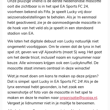
Onze pluizige vriend is de eerste Nederlandse mascotte
ooit die zichtbaar is in het spel EA Sports FC 24,
voorheen bekend als Fifa. Je speelt Lucky vrij door
seizoensdoelstellingen te behalen. Als je ‘m eenmaal
hebt geactiveerd,
zie je de aanmoedigende mascotte in
de hoek van het veld als je speelt in een standaard
stadion van EA.
We laten het digitale debuut van Lucky natuurlijk niet
ongemerkt voorbijgaan. Om te vieren dat de lynx in het
spel zit, geven we vijf Ajaxshirts (maat S) weg. Het gaat
om het derde tricot, inclusief naam en rugnummer naar
keuze. Alle winnaars krijgen ook een Luckyknuffel. De
mascotte staat immers centraal in deze winactie!
Wat je moet doen om kans te maken op deze prijzen?
Dat is simpel: spot Lucky in EA Sports FC 24! Als je de
lynx eenmaal hebt gevonden, is het zaak een
screenshotje of foto van de mascotte in het spel te
maken en deze te mailen naar
organisatie@svajax.nl
.
Vergeet je lidnummer niet in je mailtje te benoemen.