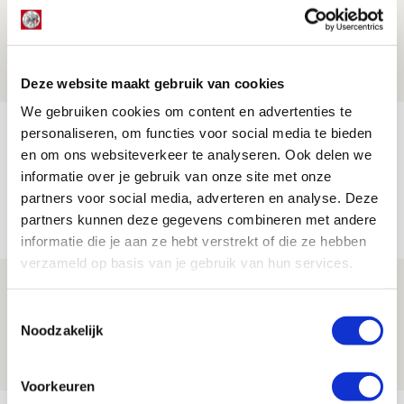
Brandt: ‘Ajax en Cruijff bleven door
mijn hoofd spoken’
07 AUGUSTUS 2026 - 20:02
NIEUWS
Deze website maakt gebruik van cookies
We gebruiken cookies om content en advertenties te
Míchel geeft blessure-update en
personaliseren, om functies voor social media te bieden
spreekt over Godts, Baas en
en om ons websiteverkeer te analyseren. Ook delen we
informatie over je gebruik van onze site met onze
aanwinsten
partners voor social media, adverteren en analyse. Deze
07 AUGUSTUS 2026 - 14:13
partners kunnen deze gegevens combineren met andere
NIEUWS
informatie die je aan ze hebt verstrekt of die ze hebben
verzameld op basis van je gebruik van hun services.
Volop enthousiasme in fotoverslag van
Europees treffen met Shelbourne
Toestemmingsselectie
Noodzakelijk
07 AUGUSTUS 2026 - 09:00
FOTOVERSLAG
Voorkeuren