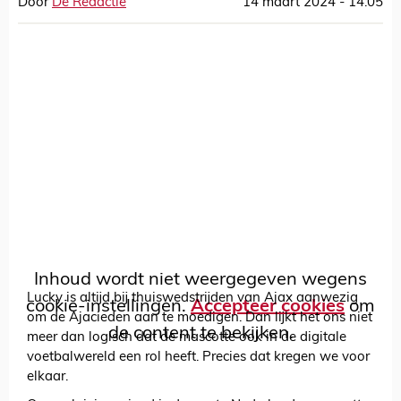
Door
De Redactie
14 maart 2024 - 14:05
Inhoud wordt niet weergegeven wegens
Lucky is altijd bij thuiswedstrijden van Ajax aanwezig
cookie-instellingen.
Accepteer cookies
om
om de Ajacieden aan te moedigen. Dan lijkt het ons niet
de content te bekijken.
meer dan logisch dat de mascotte ook in de digitale
voetbalwereld een rol heeft. Precies dat kregen we voor
elkaar.