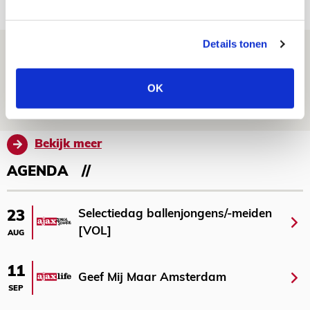
NIEUWS
Details tonen
Míchel: ‘Mentaliteit werd beter nadat
ik wissels erin bracht’
OK
09 AUGUSTUS 2026 - 18:14
NIEUWS
Bekijk meer
AGENDA
Selectiedag ballenjongens/-meiden
23
[VOL]
AUG
11
Geef Mij Maar Amsterdam
SEP