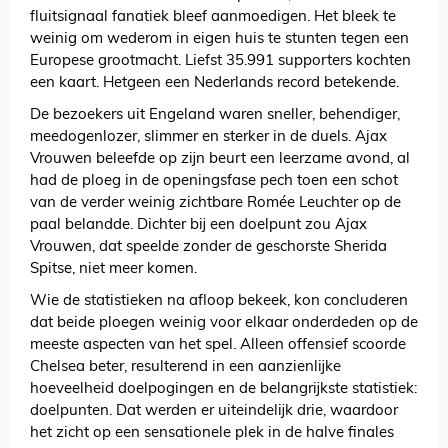
fluitsignaal fanatiek bleef aanmoedigen. Het bleek te
weinig om wederom in eigen huis te stunten tegen een
Europese grootmacht. Liefst 35.991 supporters kochten
een kaart. Hetgeen een Nederlands record betekende.
De bezoekers uit Engeland waren sneller, behendiger,
meedogenlozer, slimmer en sterker in de duels. Ajax
Vrouwen beleefde op zijn beurt een leerzame avond, al
had de ploeg in de openingsfase pech toen een schot
van de verder weinig zichtbare Romée Leuchter op de
paal belandde. Dichter bij een doelpunt zou Ajax
Vrouwen, dat speelde zonder de geschorste Sherida
Spitse, niet meer komen.
Wie de statistieken na afloop bekeek, kon concluderen
dat beide ploegen weinig voor elkaar onderdeden op de
meeste aspecten van het spel. Alleen offensief scoorde
Chelsea beter, resulterend in een aanzienlijke
hoeveelheid doelpogingen en de belangrijkste statistiek:
doelpunten. Dat werden er uiteindelijk drie, waardoor
het zicht op een sensationele plek in de halve finales