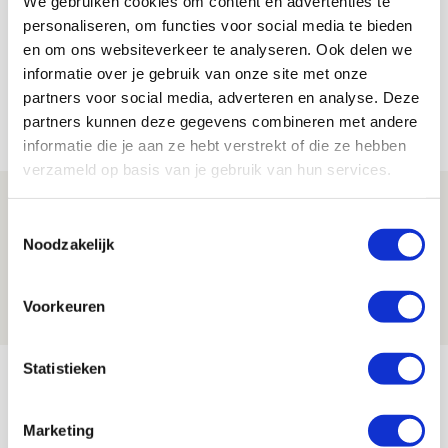
We gebruiken cookies om content en advertenties te
Bekijk alle berichten van Sander
Zeldenrijk
personaliseren, om functies voor social media te bieden
en om ons websiteverkeer te analyseren. Ook delen we
informatie over je gebruik van onze site met onze
partners voor social media, adverteren en analyse. Deze
Net binnen //
partners kunnen deze gegevens combineren met andere
informatie die je aan ze hebt verstrekt of die ze hebben
verzameld op basis van je gebruik van hun services.
Reisverslag PEC-uit: geregisseerde
Toestemmingsselectie
operatie onderweg naar
Noodzakelijk
‘voetbaltempel’
09 AUGUSTUS 2026 - 18:53
Voorkeuren
BLOG
Statistieken
Brandt heeft veel vertrouwen in Ajax
dat steeds beter wordt
Marketing
09 AUGUSTUS 2026 - 18:14