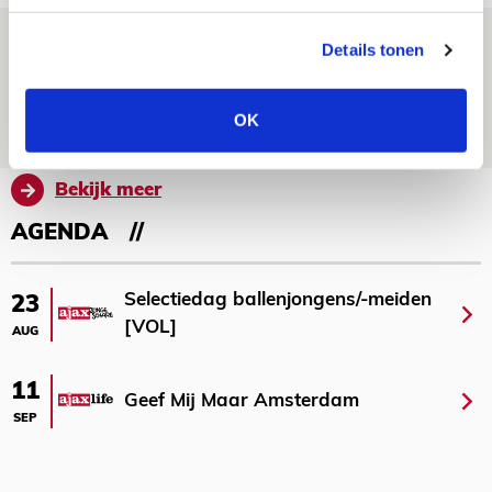
Spelen bij Jong Ajax of Ajax 1? Dat
Details tonen
maakt Abdalla ‘geen reet’ uit
08 AUGUSTUS 2026 - 10:04
OK
NIEUWS
Bekijk meer
AGENDA
Selectiedag ballenjongens/-meiden
23
[VOL]
AUG
11
Geef Mij Maar Amsterdam
SEP