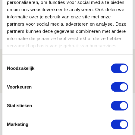
Bekijk alle berichten van Jordy Haak
personaliseren, om functies voor social media te bieden
en om ons websiteverkeer te analyseren. Ook delen we
informatie over je gebruik van onze site met onze
partners voor social media, adverteren en analyse. Deze
partners kunnen deze gegevens combineren met andere
Net binnen //
informatie die je aan ze hebt verstrekt of die ze hebben
verzameld op basis van je gebruik van hun services.
Drie dingen die je moet weten over PEC
Toestemmingsselectie
Zwolle - Ajax
Noodzakelijk
08 AUGUSTUS 2026 - 12:32
NIEUWS
Voorkeuren
Míchels elf: met welke formatie begin
Statistieken
jij aan nieuw eredivisieseizoen?
08 AUGUSTUS 2026 - 11:34
Marketing
NIEUWS