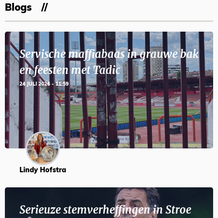
Blogs
Servische maffiabaas in grauwe bak
en feesten met Tadic
24 JULI 2026 - 11:59
Lindy Hofstra
Serieuze stemverheffingen in Stroe