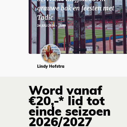
grauwe bak en feesten met
Tadic
24 JULI 2026 - 11:59
Lindy Hofstra
Word vanaf
€20,-* lid tot
einde seizoen
2026/2027