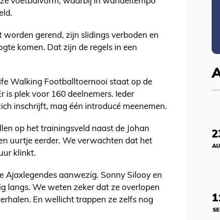
deze voetbalvorm, waarbij in wandeltempo
eld.
et worden gerend, zijn slidings verboden en
gte komen. Dat zijn de regels in een
Life Walking Footballtoernooi staat op de
r is plek voor 160 deelnemers. Ieder
t zich inschrijft, mag één introducé meenemen.
llen op het trainingsveld naast de Johan
2
 een uurtje eerder. We verwachten dat het
AU
uur klinkt.
ee Ajaxlegendes aanwezig. Sonny Silooy en
g langs. We weten zeker dat ze overlopen
1
erhalen. En wellicht trappen ze zelfs nog
SE