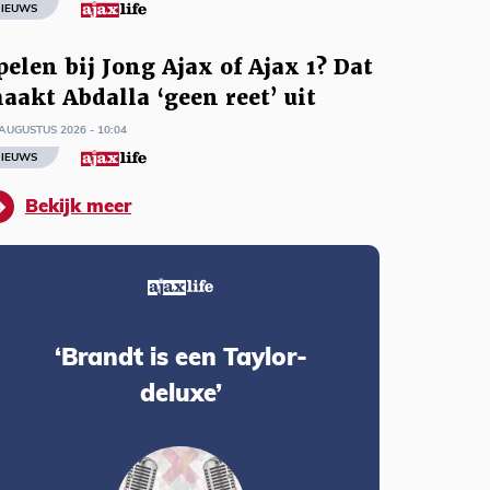
IEUWS
pelen bij Jong Ajax of Ajax 1? Dat
aakt Abdalla ‘geen reet’ uit
AUGUSTUS 2026 - 10:04
IEUWS
Bekijk meer
‘Brandt is een Taylor-
deluxe’