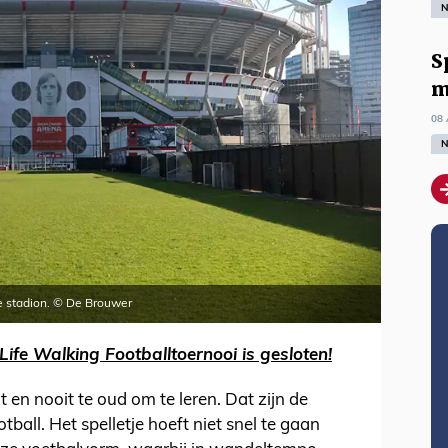
N
S
m
08 
N
ge stadion. © De Brouwer
Life Walking Footballtoernooi is gesloten!
lt en nooit te oud om te leren. Dat zijn de
ball. Het spelletje hoeft niet snel te gaan