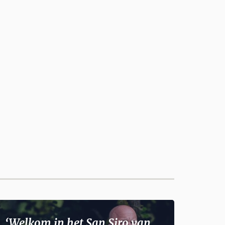
‘Welkom in het San Siro van