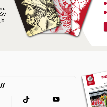
en.
 SV
je