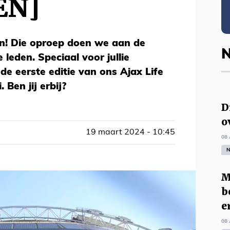
EN]
en! Die oproep doen we aan de
N
 leden. Speciaal voor jullie
de eerste editie van ons Ajax Life
 Ben jij erbij?
D
o
19 maart 2024 - 10:45
08 
N
M
b
e
08 