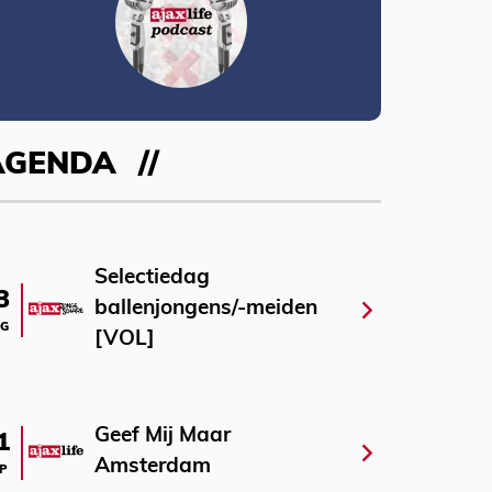
AGENDA
Selectiedag
3
ballenjongens/-meiden
G
[VOL]
Geef Mij Maar
1
Amsterdam
P