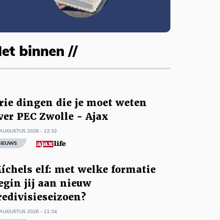
et binnen //
rie dingen die je moet weten
ver PEC Zwolle - Ajax
AUGUSTUS 2026 - 12:32
IEUWS
íchels elf: met welke formatie
egin jij aan nieuw
redivisieseizoen?
AUGUSTUS 2026 - 11:34