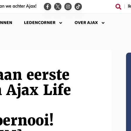
an we achter Ajax!
I
INNEN
LEDENCORNER
OVER AJAX
an eerste
n Ajax Life
oernooi!