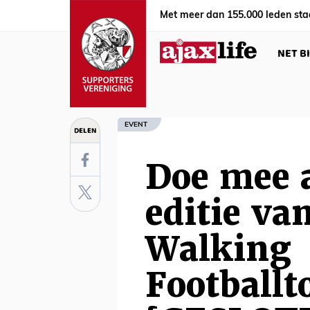
Met meer dan 155.000 leden sta
NET B
EVENT
DELEN
Doe mee a
editie va
Walking
Footballt