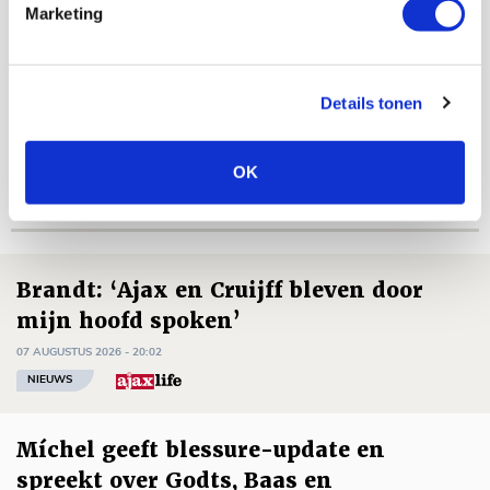
Marketing
Floris Roos
Bekijk alle berichten van Floris Roos
Details tonen
OK
Net binnen //
Brandt: ‘Ajax en Cruijff bleven door
mijn hoofd spoken’
07 AUGUSTUS 2026 - 20:02
NIEUWS
Míchel geeft blessure-update en
spreekt over Godts, Baas en