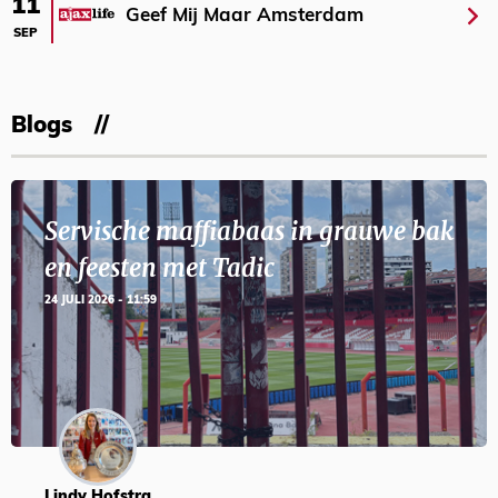
11
Geef Mij Maar Amsterdam
SEP
Blogs
Servische maffiabaas in grauwe bak
en feesten met Tadic
24 JULI 2026 - 11:59
Lindy Hofstra