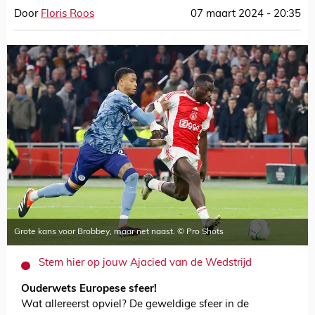
Door
Floris Roos
07 maart 2024 - 20:35
Grote kans voor Brobbey, maar net naast. © Pro Shots
Stem hier op jouw Ajacied van de Wedstrijd
Ouderwets Europese sfeer!
Wat allereerst opviel? De geweldige sfeer in de