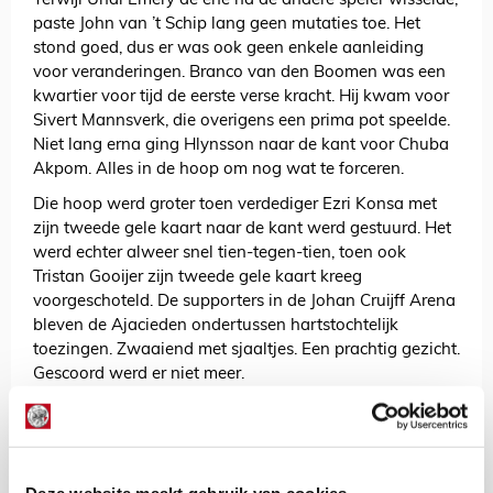
Terwijl Unai Emery de ene na de andere speler wisselde,
paste John van ’t Schip lang geen mutaties toe. Het
stond goed, dus er was ook geen enkele aanleiding
voor veranderingen. Branco van den Boomen was een
kwartier voor tijd de eerste verse kracht. Hij kwam voor
Sivert Mannsverk, die overigens een prima pot speelde.
Niet lang erna ging Hlynsson naar de kant voor Chuba
Akpom. Alles in de hoop om nog wat te forceren.
Die hoop werd groter toen verdediger Ezri Konsa met
zijn tweede gele kaart naar de kant werd gestuurd. Het
werd echter alweer snel tien-tegen-tien, toen ook
Tristan Gooijer zijn tweede gele kaart kreeg
voorgeschoteld. De supporters in de Johan Cruijff Arena
bleven de Ajacieden ondertussen hartstochtelijk
toezingen. Zwaaiend met sjaaltjes. Een prachtig gezicht.
Gescoord werd er niet meer.
Vol uitvak tijdens return in Villa Park
Aston Villa en Ajax treffen elkaar donderdag 14 maart
opnieuw. Dan staat de return in Villa Park op het
programma. Onze club wordt in de tweede stad van