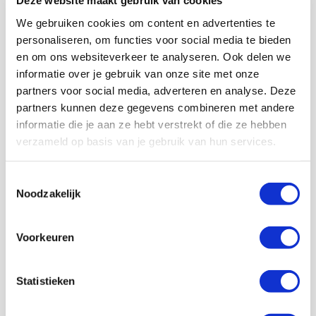
Deze website maakt gebruik van cookies
Engeland gesteund door 2109 Ajacieden. Dat betekent
We gebruiken cookies om content en advertenties te
een ramvol uitvak in Birmingham. Geweldig!
personaliseren, om functies voor social media te bieden
Aston Villa-uit is – ondanks de sportieve staat van Ajax
en om ons websiteverkeer te analyseren. Ook delen we
– een confrontatie waar uitsupporters watertandend
informatie over je gebruik van onze site met onze
naar uitkijken. Dat staat volledig los van de huidige
partners voor social media, adverteren en analyse. Deze
sportieve prestaties, al liet Ajax zien dat het goed voor
partners kunnen deze gegevens combineren met andere
de dag kan komen tegen Aston Villa. Het oude stadion
informatie die je aan ze hebt verstrekt of die ze hebben
van
The Villans
blijft bovendien prachtig om te
bezoeken.
verzameld op basis van je gebruik van hun services.
En dat niet alleen. Ajax heeft echt nog wat om voor te
spelen. De uitgangspositie had veel slechter gekund. Als
Toestemmingsselectie
Noodzakelijk
supporters onder elkaar maken we er een mooie boel
van in de West Midlands. Dat doen we voor de mooiste
club van Nederland. En wie weet wat er nog in het vat
Voorkeuren
zit.
AANBEVOLEN
Statistieken
Ajax kan in Birmingham
rekenen op vol uitvak!