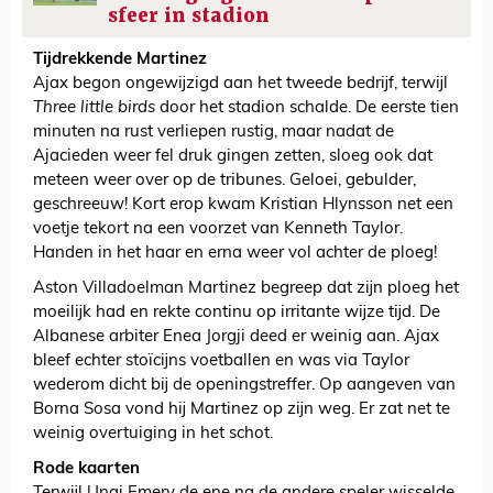
sfeer in stadion
Tijdrekkende Martinez
Ajax begon ongewijzigd aan het tweede bedrijf, terwijl
Three little birds
door het stadion schalde. De eerste tien
minuten na rust verliepen rustig, maar nadat de
Ajacieden weer fel druk gingen zetten, sloeg ook dat
meteen weer over op de tribunes. Geloei, gebulder,
geschreeuw! Kort erop kwam Kristian Hlynsson net een
voetje tekort na een voorzet van Kenneth Taylor.
Handen in het haar en erna weer vol achter de ploeg!
Aston Villadoelman Martinez begreep dat zijn ploeg het
moeilijk had en rekte continu op irritante wijze tijd. De
Albanese arbiter Enea Jorgji deed er weinig aan. Ajax
bleef echter stoïcijns voetballen en was via Taylor
wederom dicht bij de openingstreffer. Op aangeven van
Borna Sosa vond hij Martinez op zijn weg. Er zat net te
weinig overtuiging in het schot.
Rode kaarten