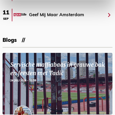
11
Geef Mij Maar Amsterdam
SEP
Blogs
Servische maffiabaas in grauwe bak
en feesten met Tadic
24 JULI 2026 - 11:59