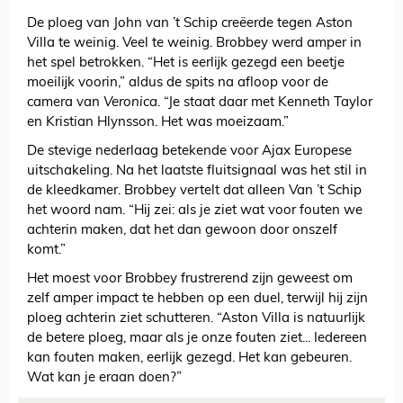
De ploeg van John van ’t Schip creëerde tegen Aston
Villa te weinig. Veel te weinig. Brobbey werd amper in
het spel betrokken. “Het is eerlijk gezegd een beetje
moeilijk voorin,” aldus de spits na afloop voor de
camera van
Veronica
. “Je staat daar met Kenneth Taylor
en Kristian Hlynsson. Het was moeizaam.”
De stevige nederlaag betekende voor Ajax Europese
uitschakeling. Na het laatste fluitsignaal was het stil in
de kleedkamer. Brobbey vertelt dat alleen Van ’t Schip
het woord nam. “Hij zei: als je ziet wat voor fouten we
achterin maken, dat het dan gewoon door onszelf
komt.”
Het moest voor Brobbey frustrerend zijn geweest om
zelf amper impact te hebben op een duel, terwijl hij zijn
ploeg achterin ziet schutteren. “Aston Villa is natuurlijk
de betere ploeg, maar als je onze fouten ziet... Iedereen
kan fouten maken, eerlijk gezegd. Het kan gebeuren.
Wat kan je eraan doen?”