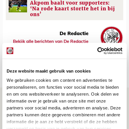
Akpom baalt voor supporters:
‘Na rode kaart stortte het in bij
ons’
De Redactie
Bekijk alle berichten van De Redactie
Deze website maakt gebruik van cookies
Net binnen //
We gebruiken cookies om content en advertenties te
personaliseren, om functies voor social media te bieden
en om ons websiteverkeer te analyseren. Ook delen we
Drie dingen die je moet weten over PEC
informatie over je gebruik van onze site met onze
Zwolle - Ajax
partners voor social media, adverteren en analyse. Deze
partners kunnen deze gegevens combineren met andere
08 AUGUSTUS 2026 - 12:32
informatie die je aan ze hebt verstrekt of die ze hebben
NIEUWS
verzameld op basis van je gebruik van hun services.