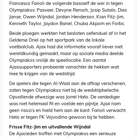
Francesco Farioli de volgende basiself de wei in tegen
Olympiakos: Pasveer, Devyne Rensch, Josip Sutalo, Dies
Janse, Owen Wijndal, Jordan Henderson, Kian Fitz-Jim,
Kenneth Taylor, Jaydon Banel, Chuba Akpom en Forbs.
Beide ploegen werkten het besloten oefenduel af in het
Gelderse Driel op het sportpark van de lokale
voetbalclub. Ajax had die informatie vooraf liever niet
wereldkundig gemaakt, maar op sociale media deelde
Olympiakos vrolijk de speellocatie. Een aantal
Ajaxsupporters probeerde vanachter de hekken wat
mee te krijgen van de wedstrijd.
De spelers die tegen Al-Wasl aan de aftrap verschenen,
zaten tegen Olympiakos niet bij de wedstrijdselectie.
Opvallende afwezige was Jorrel Hato. De verdediger
was niet helemaal fit en voelde een pijntje. Ajax nam
geen risico’s en hield hem aan de kant. Farioli verwacht
Hato er tegen FK Vojvodina gewoon bij te hebben.
Frisse Fitz-Jim en uitvallende Wijndal
De Ajacieden troffen met Olympiakos een serieuze