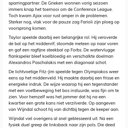
sparringpartner. De Grieken wonnen vorig seizoen
immers knap het toernooi om de Conference League.
Toch kwam Ajax voor rust amper in de problemen.
Sterker nog, vlak voor de pauze zag Farioli zijn ploeg op
voorsprong komen.
Taylor speelde daarbij een belangrijke rol. Hij veroverde
de bal op het middenrif, stoomde meteen op naar voren
en gaf een ragfijne steekbal op Forbs. De watervlugge
flankspeler bleef koelbloedig en verschalkte doelman
Alexandros Paschalakis met een diagonaal schot.
De lichtvoetige Fitz-Jim speelde tegen Olympiakos weer
eens op het middenveld. Hij maakte daarbij een frisse en
energieke indruk. De wijze waarop hij een tegenstander
met een voetbeweging het bos instuurde, was fijn om te
zien. Voor hemzelf was het jammer dat hij na een
kwartier een grote kans niet verzilverde. Op aangeven
van Wijndal schoot hij van dichtbij tegen de keeper aan.
Wijndal viel overigens al snel geblesseerd uit. Na een
fysiek duel greep de linksback naar zijn pols. Die deed