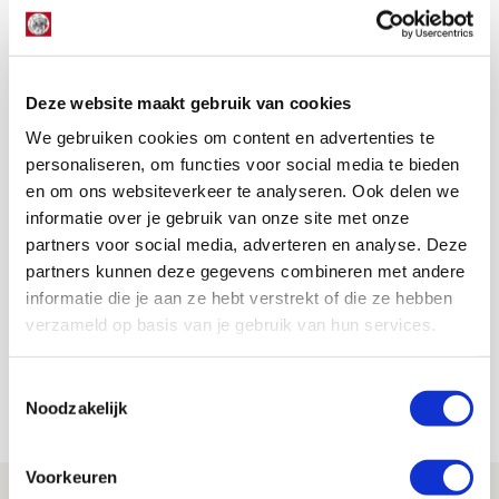
donderdag het thuisduel met FK Vojvodina voor de
deur. Dan gaat het in de uitverkochte Johan Cruijff
Arena alweer om de knikkers.
Deze website maakt gebruik van cookies
AANBEVOLEN
Bouwman en zijn ouders op
We gebruiken cookies om content en advertenties te
hoofdplaat van fotoverslag Ajax
personaliseren, om functies voor social media te bieden
- Al-Wasl
en om ons websiteverkeer te analyseren. Ook delen we
informatie over je gebruik van onze site met onze
partners voor social media, adverteren en analyse. Deze
Floris Roos
partners kunnen deze gegevens combineren met andere
Bekijk alle berichten van Floris Roos
informatie die je aan ze hebt verstrekt of die ze hebben
verzameld op basis van je gebruik van hun services.
Toestemmingsselectie
Net binnen //
Noodzakelijk
Voorkeuren