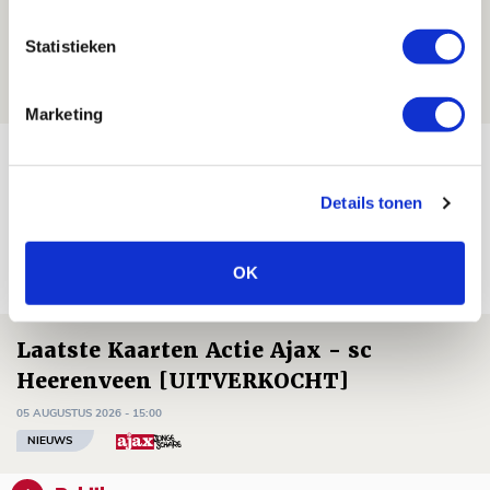
Ter Stegen over uitdagingen en
leidersrol bij Ajax
Statistieken
05 AUGUSTUS 2026 - 20:00
NIEUWS
Marketing
Míchels elf: zie jij al rol voor
aanwinsten in thuisduel met
Details tonen
Shelbourne?
05 AUGUSTUS 2026 - 15:35
OK
NIEUWS
Laatste Kaarten Actie Ajax - sc
Heerenveen [UITVERKOCHT]
05 AUGUSTUS 2026 - 15:00
NIEUWS