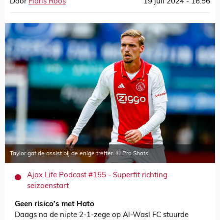
Door
Floris Roos
19 juli 2024 - 16:56
Taylor gaf de assist bij de enige treffer. © Pro Shots
Ajax Life Podcast #155 - Superfit richting
seizoenstart
Geen risico’s met Hato
Daags na de nipte 2-1-zege op Al-Wasl FC stuurde