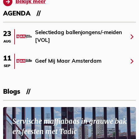
Bekijk meer
AGENDA
Selectiedag ballenjongens/-meiden
23
[VOL]
AUG
11
Geef Mij Maar Amsterdam
SEP
Blogs
Servische maffiabaas in grauwe bak
en feesten met Tadic