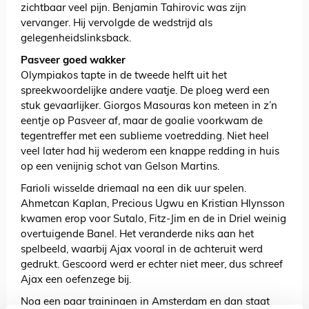
zichtbaar veel pijn. Benjamin Tahirovic was zijn
vervanger. Hij vervolgde de wedstrijd als
gelegenheidslinksback.
Pasveer goed wakker
Olympiakos tapte in de tweede helft uit het
spreekwoordelijke andere vaatje. De ploeg werd een
stuk gevaarlijker. Giorgos Masouras kon meteen in z’n
eentje op Pasveer af, maar de goalie voorkwam de
tegentreffer met een sublieme voetredding. Niet heel
veel later had hij wederom een knappe redding in huis
op een venijnig schot van Gelson Martins.
Farioli wisselde driemaal na een dik uur spelen.
Ahmetcan Kaplan, Precious Ugwu en Kristian Hlynsson
kwamen erop voor Sutalo, Fitz-Jim en de in Driel weinig
overtuigende Banel. Het veranderde niks aan het
spelbeeld, waarbij Ajax vooral in de achteruit werd
gedrukt. Gescoord werd er echter niet meer, dus schreef
Ajax een oefenzege bij.
Nog een paar trainingen in Amsterdam en dan staat