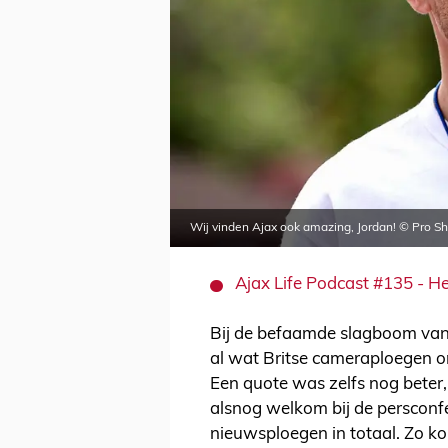
Wij vinden Ajax ook amazing, Jordan! © Pro Sh
Ajax Life Podcast #135 - He
Bij de befaamde slagboom van
al wat Britse cameraploegen 
Een quote was zelfs nog beter, 
alsnog welkom bij de persconfer
nieuwsploegen in totaal. Zo k