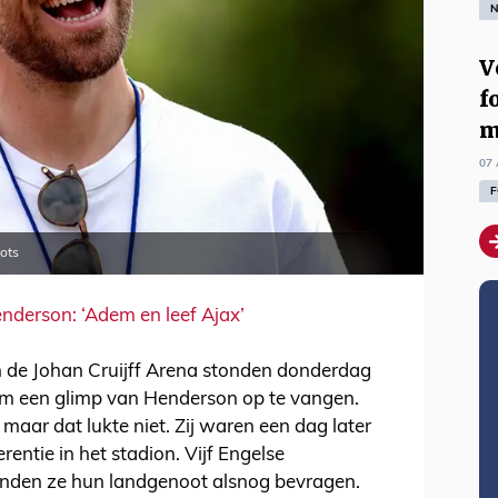
N
V
f
m
07 
F
ots
nderson: ‘Adem en leef Ajax’
 de Johan Cruijff Arena stonden donderdag
om een glimp van Henderson op te vangen.
maar dat lukte niet. Zij waren een dag later
entie in het stadion. Vijf Engelse
onden ze hun landgenoot alsnog bevragen.