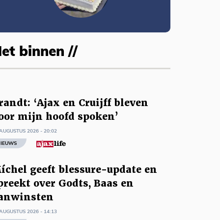
et binnen //
randt: ‘Ajax en Cruijff bleven
oor mijn hoofd spoken’
AUGUSTUS 2026 - 20:02
IEUWS
íchel geeft blessure-update en
preekt over Godts, Baas en
anwinsten
AUGUSTUS 2026 - 14:13