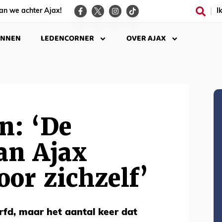
an we achter Ajax!
I
INNEN
LEDENCORNER
OVER AJAX
n: ‘De
an Ajax
oor zichzelf’
fd, maar het aantal keer dat