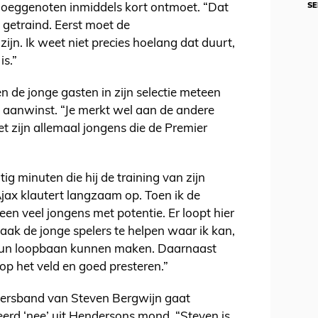
SE
loeggenoten inmiddels kort ontmoet. “Dat
e getraind. Eerst moet de
ijn. Ik weet niet precies hoelang dat duurt,
is.”
n de jonge gasten in zijn selectie meteen
 aanwinst. “Je merkt wel aan de andere
et zijn allemaal jongens die de Premier
g minuten die hij de training van zijn
jax klautert langzaam op. Toen ik de
en veel jongens met potentie. Er loopt hier
 taak de jonge spelers te helpen waar ik kan,
 hun loopbaan kunnen maken. Daarnaast
op het veld en goed presteren.”
dersband van Steven Bergwijn gaat
erd ‘nee’ uit Hendersons mond. “Steven is