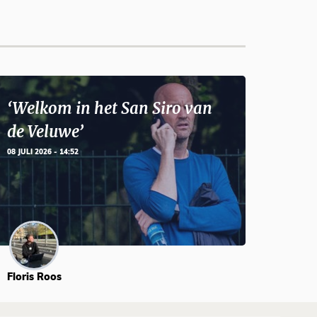
‘Welkom in het San Siro van
de Veluwe’
08 JULI 2026 - 14:52
Floris Roos