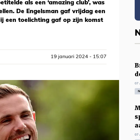
titelde als een ‘amazing club’, was
ellen. De Engelsman gaf vrijdag een
j een toelichting gaf op zijn komst
N
19 januari 2024 - 15:07
B
d
07 
N
M
s
a
07 