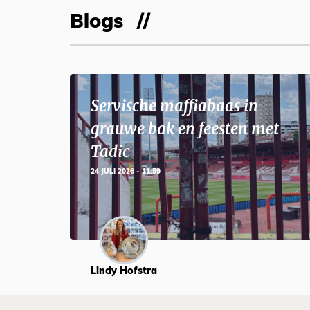
Blogs
Servische maffiabaas in
grauwe bak en feesten met
Tadic
24 JULI 2026 - 11:59
Lindy Hofstra