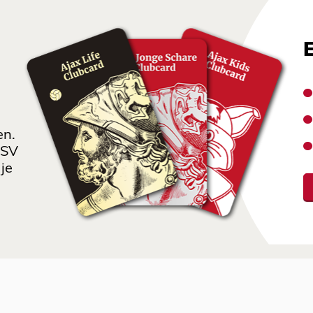
en.
 SV
je