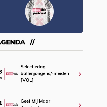
AGENDA
Selectiedag
3
ballenjongens/-meiden
G
[VOL]
Geef Mij Maar
1