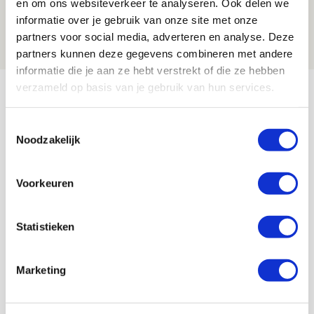
en om ons websiteverkeer te analyseren. Ook delen we
maakt Abdalla ‘geen reet’ uit
informatie over je gebruik van onze site met onze
08 AUGUSTUS 2026 - 10:04
partners voor social media, adverteren en analyse. Deze
NIEUWS
partners kunnen deze gegevens combineren met andere
informatie die je aan ze hebt verstrekt of die ze hebben
Bekijk meer
verzameld op basis van je gebruik van hun services.
AGENDA
Toestemmingsselectie
Noodzakelijk
Selectiedag ballenjongens/-meiden
23
[VOL]
AUG
Voorkeuren
11
Geef Mij Maar Amsterdam
Statistieken
SEP
Marketing
Blogs