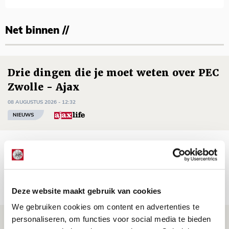
Net binnen //
Drie dingen die je moet weten over PEC
Zwolle - Ajax
08 AUGUSTUS 2026 - 12:32
NIEUWS
Míchels elf: met welke formatie begin
jij aan nieuw eredivisieseizoen?
08 AUGUSTUS 2026 - 11:34
Deze website maakt gebruik van cookies
NIEUWS
We gebruiken cookies om content en advertenties te
personaliseren, om functies voor social media te bieden
Spelen bij Jong Ajax of Ajax 1? Dat