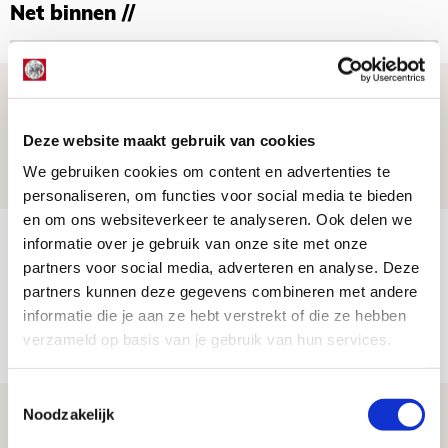
Net binnen //
Brandt: ‘Ajax en Cruijff bleven door
mijn hoofd spoken’
Deze website maakt gebruik van cookies
07 AUGUSTUS 2026 - 20:02
We gebruiken cookies om content en advertenties te
NIEUWS
personaliseren, om functies voor social media te bieden
en om ons websiteverkeer te analyseren. Ook delen we
Míchel geeft blessure-update en
informatie over je gebruik van onze site met onze
spreekt over Godts, Baas en
partners voor social media, adverteren en analyse. Deze
partners kunnen deze gegevens combineren met andere
aanwinsten
informatie die je aan ze hebt verstrekt of die ze hebben
07 AUGUSTUS 2026 - 14:13
verzameld op basis van je gebruik van hun services.
NIEUWS
Toestemmingsselectie
Volop enthousiasme in fotoverslag van
Noodzakelijk
Europees treffen met Shelbourne