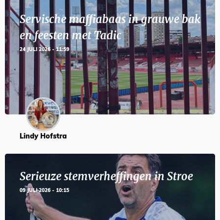
Servische maffiabaas in grauwe bak
en feesten met Tadic
24 JULI 2026 - 11:59
Lindy Hofstra
Serieuze stemverheffingen in Stroe
09 JULI 2026 - 10:15