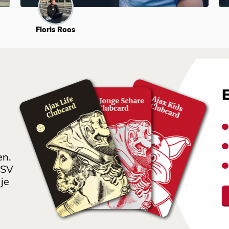
Floris Roos
en.
 SV
je