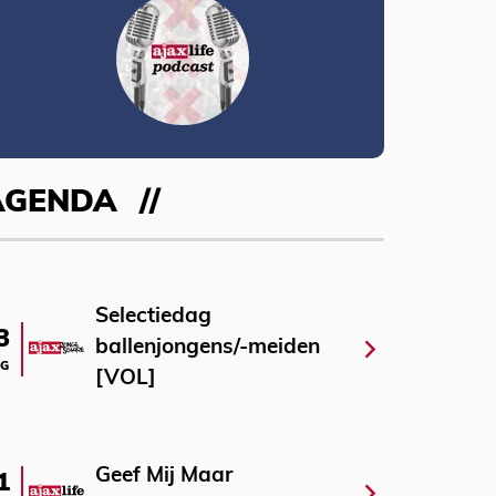
AGENDA
Selectiedag
3
ballenjongens/-meiden
G
[VOL]
Geef Mij Maar
1