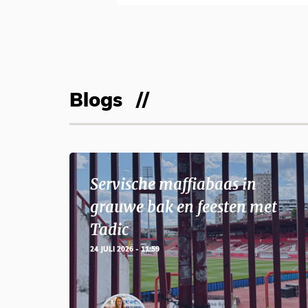
Blogs
Servische maffiabaas in
grauwe bak en feesten met
Tadic
24 JULI 2026 - 11:59