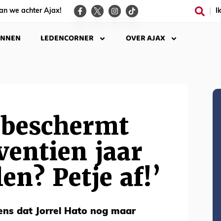
an we achter Ajax!
I
INNEN
LEDENCORNER
OVER AJAX
 beschermt
ventien jaar
en? Petje af!’
ns dat Jorrel Hato nog maar