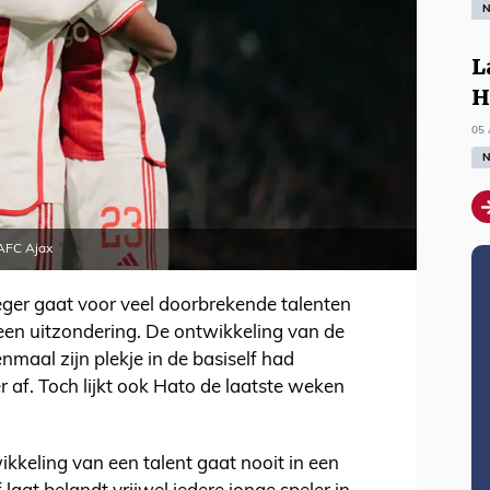
N
L
H
05 
N
 AFC Ajax
ieger gaat voor veel doorbrekende talenten
een uitzondering. De ontwikkeling van de
enmaal zijn plekje in de basiself had
er af. Toch lijkt ook Hato de laatste weken
ikkeling van een talent gaat nooit in een