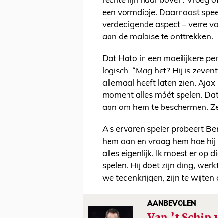
rechte lijn naar boven. Vroeg of
een vormdipje. Daarnaast speel
verdedigende aspect – verre van
aan de malaise te onttrekken.
Dat Hato in een moeilijkere pe
logisch. “Mag het? Hij is zeventi
allemaal heeft laten zien. Ajax 
moment alles móét spelen. Dat 
aan om hem te beschermen. Zeve
Als ervaren speler probeert Be
hem aan en vraag hem hoe hij zic
alles eigenlijk. Ik moest er op d
spelen. Hij doet zijn ding, werk
we tegenkrijgen, zijn te wijten
AANBEVOLEN
Van ’t Schip