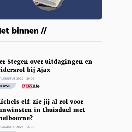
et binnen //
er Stegen over uitdagingen en
eidersrol bij Ajax
AUGUSTUS 2026 - 20:00
IEUWS
íchels elf: zie jij al rol voor
anwinsten in thuisduel met
helbourne?
AUGUSTUS 2026 - 15:35