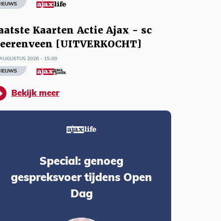
IEUWS
aatste Kaarten Actie Ajax - sc
eerenveen [UITVERKOCHT]
AUGUSTUS 2026 - 15:00
IEUWS
Bekijk meer
Special: genoeg
gespreksvoer tijdens Open
Dag