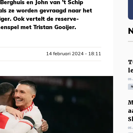
 Berghuis en John van ’t Schip
ls ze worden gevraagd naar het
ger. Ook vertelt de reserve-
nspel met Tristan Gooijer.
N
14 februari 2024 - 18:11
T
l
05 
N
M
a
S
05 