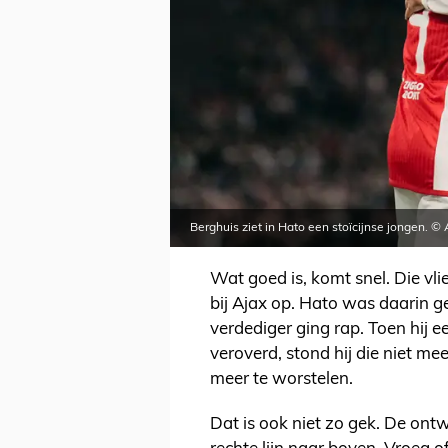
Berghuis ziet in Hato een stoïcijnse jongen. ©
Wat goed is, komt snel. Die vl
bij Ajax op. Hato was daarin g
verdediger ging rap. Toen hij e
veroverd, stond hij die niet me
meer te worstelen.
Dat is ook niet zo gek. De ontw