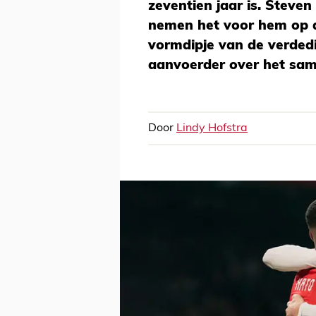
zeventien jaar is. Steven
nemen het voor hem op a
vormdipje van de verdedi
aanvoerder over het same
Door
Lindy Hofstra