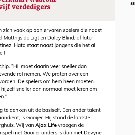
SE
 vijf verdedigers
en zich vaak op aan ervaren spelers die naast
 Matthijs de Ligt en Daley Blind, of later
tínez. Hato staat naast jongens die het al
elf.
chip. “Hij moet daarin veer sneller dan
nggevende rol nemen. We praten over een
 worden. De spelers om hem heen moeten
 hijzelf sneller dan normaal moet leren om
en.”
 te denken uit de basiself. Een ander talent
andient, is Gooijer. Hij stond de laatste
rghuis. Wij van
Ajax Life
vroegen de
enspel met Gooijer anders is dan met Devyne