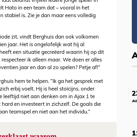
 laat belandt vrijwel iedere jonge speler in
t Hato in een team dat – vooral in het
 stabiel is. Zie je dan maar eens volledig
riode zit, vindt Berghuis dan ook volkomen
en jaar. Het is ongelofelijk wat hij al
heeft een situatie gecreëerd waarin hij op dit
respecteer ik alleen maar. We doen er alles
ntien jaar en dan al zo spelen? Petje af!”
rghuis hem te helpen. “Ik ga het gesprek met
h erbij voelt. Hij is heel stoïcijns, onder
2
ie leeftijd niet aan denken om in Ajax 1 te
AU
t hard en investeert in zichzelf. De goals die
 aan teamspel en niet aan het individu.”
1
 verklaart waarom