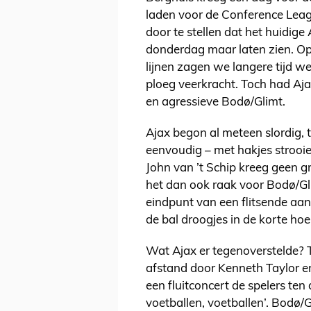
laden voor de Conference Leagu
door te stellen dat het huidige
donderdag maar laten zien. Op
lijnen zagen we langere tijd w
ploeg veerkracht. Toch had Aj
en agressieve Bodø/Glimt.
Ajax begon al meteen slordig, t
eenvoudig – met hakjes strooi
John van ’t Schip kreeg geen g
het dan ook raak voor Bodø/Gl
eindpunt van een flitsende aan
de bal droogjes in de korte ho
Wat Ajax er tegenoverstelde?
afstand door Kenneth Taylor en
een fluitconcert de spelers ten
voetballen, voetballen’. Bodø/G