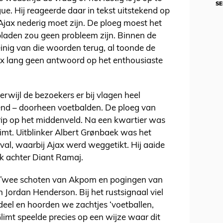
SE
e. Hij reageerde daar in tekst uitstekend op
 Ajax nederig moet zijn. De ploeg moest het
laden zou geen probleem zijn. Binnen de
einig van die woorden terug, al toonde de
ax lang geen antwoord op het enthousiaste
erwijl de bezoekers er bij vlagen heel
end – doorheen voetbalden. De ploeg van
rip op het middenveld. Na een kwartier was
imt. Uitblinker Albert Grønbaek was het
val, waarbij Ajax werd weggetikt. Hij aaide
ek achter Diant Ramaj.
 Twee schoten van Akpom en pogingen van
 Jordan Henderson. Bij het rustsignaal viel
 deel en hoorden we zachtjes ‘voetballen,
limt speelde precies op een wijze waar dit