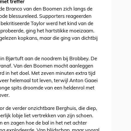
et treffer
dde Branco van den Boomen zich langs de
periode blessureleed. Supporters reageerden
l bekritiseerde Taylor werd het kind van de
 probeerde, ging het hartstikke moeizaam.
gelezen kopkans, maar die ging van dichtbij
in Bjørtuft aan de noodrem bij Brobbey. De
 vanaf. Van den Boomen mocht aanleggen
rd in het doel. Met zeven minuten extra tijd
eer helemaal tot leven, terwijl Anton Gaaei
e jonge spits droomde van een heldenrol met
over.
r de verder onzichtbare Berghuis, die diep,
erlijk lobje liet vertrekken van zijn schoen.
 en zagen hoe de bal in het net achter
ena explodeerde. Van blijdschap, maar vooral