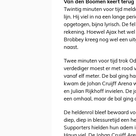
Van den Boomen keert terug m
Twintig minuten voor tijd mel
lijn. Hij viel in na een lange 
opgetogen, bijna lyrisch. De fe
rekening. Hoewel Ajax het wel
Brobbey kreeg nog wel een uit
naast.
Twee minuten voor tijd trok Od
verdediger moest er met rood
vanaf elf meter. De bal ging ha
kwam de Johan Cruijff Arena w
en Julian Rijkhoff invielen. D
een omhaal, maar de bal ging 
De heldenrol bleef bewaard voo
diep, diep in blessuretijd een he
Supporters hielden hun adem in
Haug viel. De Johan Cruijff Ar