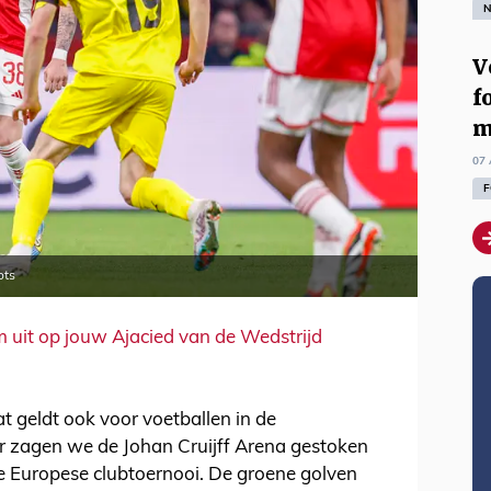
N
V
f
m
07 
F
ots
m uit op jouw Ajacied van de Wedstrijd
at geldt ook voor voetballen in de
r zagen we de Johan Cruijff Arena gestoken
e Europese clubtoernooi. De groene golven