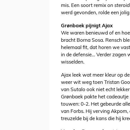
mis. Een soort remix
on steroid
werd gevonden, rolde een jolig
Grønbaek pijnigt Ajax
We waren benieuwd of en hoe Va
bracht Borna Sosa. Rensch bleef
helemaal fit, dat horen we va
in de defensie... Verder zagen
wisselden.
Ajax leek wat meer kleur op d
weer wit weg toen Tristan Gooi
van Sutalo ook niet echt lekker
Grønbaek pakte het cadeautje 
touwen: 0-2. Het gebeurde all
van Forbs. Hij verving Akpom, 
treuzelde bij de kans die hij kre