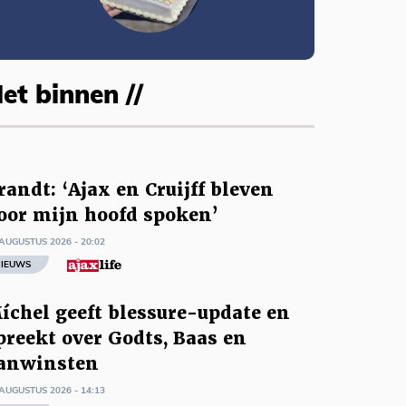
et binnen //
randt: ‘Ajax en Cruijff bleven
oor mijn hoofd spoken’
AUGUSTUS 2026 - 20:02
IEUWS
íchel geeft blessure-update en
preekt over Godts, Baas en
anwinsten
AUGUSTUS 2026 - 14:13