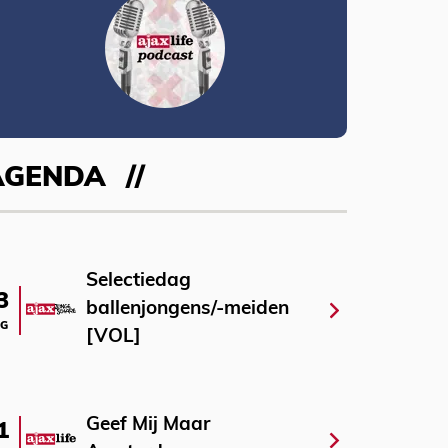
AGENDA
Selectiedag
3
ballenjongens/-meiden
G
[VOL]
Geef Mij Maar
1