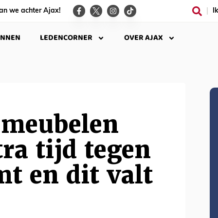
an we achter Ajax!
I
INNEN
LEDENCORNER
OVER AJAX
t meubelen
tra tijd tegen
t en dit valt