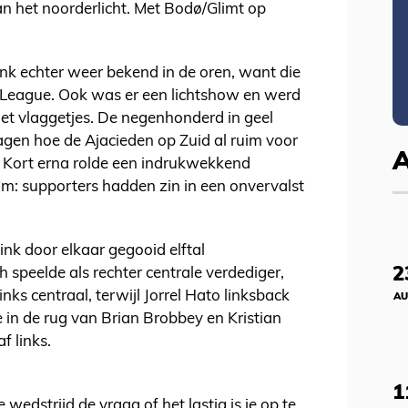
n het noorderlicht. Met Bodø/Glimt op
nk echter weer bekend in de oren, want die
a League. Ook was er een lichtshow en werd
et vlaggetjes. De negenhonderd in geel
gen hoe de Ajacieden op Zuid al ruim voor
 Kort erna rolde een indrukwekkend
: supporters hadden zin in een onvervalst
nk door elkaar gegooid elftal
2
speelde als rechter centrale verdediger,
nks centraal, terwijl Jorrel Hato linksback
AU
n de rug van Brian Brobbey en Kristian
f links.
1
wedstrijd de vraag of het lastig is je op te