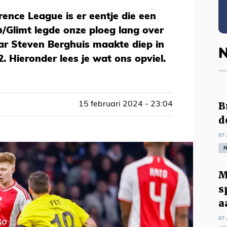
rence League is er eentje die een
/Glimt legde onze ploeg lang over
aar Steven Berghuis maakte diep in
N
2. Hieronder lees je wat ons opviel.
B
15 februari 2024 - 23:04
d
07 
N
M
s
a
07 