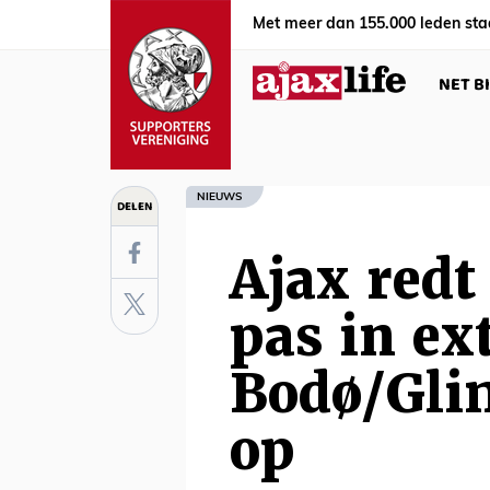
Met meer dan 155.000 leden sta
NET B
NIEUWS
DELEN
Ajax red
pas in ex
Bodø/Glim
op