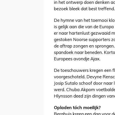
in het ontwerp doen denken aa
bezoek bleek dat best treffend.
De hymne van het toernooi klo
is gelijk aan die van de Europ
er naar hartenlust gezwaaid m
gestoken Noorse supporters za
de aftrap zongen en sprongen.
spandoek naar beneden. Kortom
Europees avondje Ajax.
De toeschouwers kregen een fli
voorgeschoteld. Devyne Rensch 
Josip Sutalo schoof door naar li
werd. Chuba Akpom voetbalde i
Hlynsson deed zijn dingen vana
Opladen tóch moeilijk?
Berghuis kreeg een dag voor de 