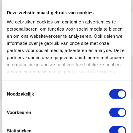
NIEUWS
Deze website maakt gebruik van cookies
Volop enthousiasme in fotoverslag van
We gebruiken cookies om content en advertenties te
personaliseren, om functies voor social media te bieden
Europees treffen met Shelbourne
en om ons websiteverkeer te analyseren. Ook delen we
07 AUGUSTUS 2026 - 09:00
informatie over je gebruik van onze site met onze
FOTOVERSLAG
partners voor social media, adverteren en analyse. Deze
partners kunnen deze gegevens combineren met andere
Míchel niet blij met resultaat en spel
informatie die je aan ze hebt verstrekt of die ze hebben
verzameld op basis van je gebruik van hun services.
na rust: ‘De focus nam af’
07 AUGUSTUS 2026 - 08:30
Toestemmingsselectie
NIEUWS
Noodzakelijk
Bekijk meer
Voorkeuren
AGENDA
Statistieken