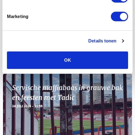
Selectiedag ballenjongens/-meiden
23
[VOL]
AUG
Marketing
11
Geef Mij Maar Amsterdam
SEP
Details tonen
Blogs
OK
Servische maffiabaas in grauwe bak
en feesten met Tadic
24 JULI 2026 - 11:59