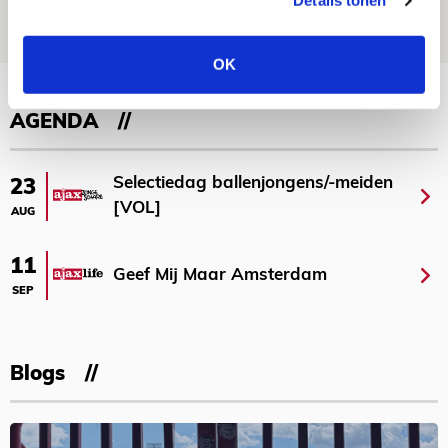
Details tonen
07 AUGUSTUS 2026 - 00:36
NIEUWS
OK
Bekijk meer
AGENDA
Selectiedag ballenjongens/-meiden
23
[VOL]
AUG
11
Geef Mij Maar Amsterdam
SEP
Blogs