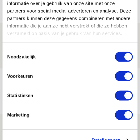
informatie over je gebruik van onze site met onze
Net binnen //
partners voor social media, adverteren en analyse. Deze
partners kunnen deze gegevens combineren met andere
informatie die je aan ze hebt verstrekt of die ze hebben
Volop enthousiasme in fotoverslag van
verzameld op basis van je gebruik van hun services.
Europees treffen met Shelbourne
Toestemmingsselectie
07 AUGUSTUS 2026 - 09:00
Noodzakelijk
FOTOVERSLAG
Voorkeuren
Míchel niet blij met resultaat en spel
na rust: ‘De focus nam af’
Statistieken
07 AUGUSTUS 2026 - 08:30
NIEUWS
Marketing
Is dit de laatste wallpaper van Godts in
de Johan Cruijff Arena?