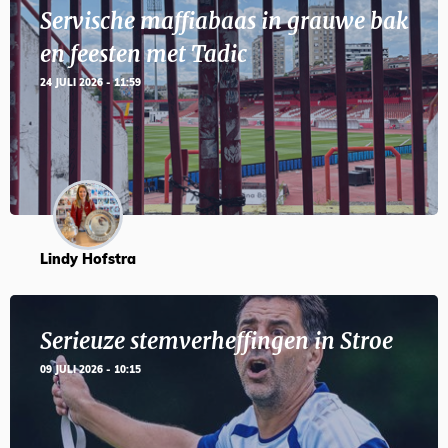
Servische maffiabaas in grauwe bak
en feesten met Tadic
24 JULI 2026 - 11:59
Lindy Hofstra
Serieuze stemverheffingen in Stroe
09 JULI 2026 - 10:15