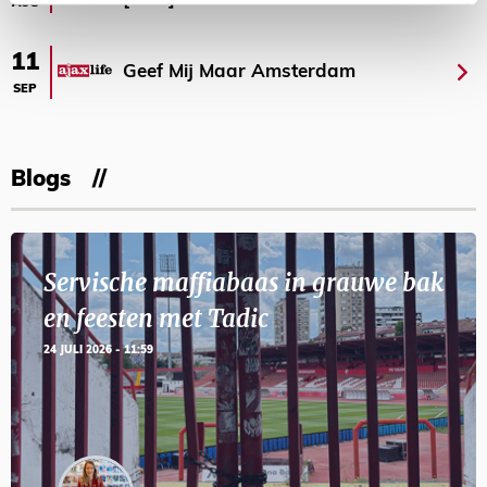
AUG
11
Geef Mij Maar Amsterdam
SEP
Blogs
Servische maffiabaas in grauwe bak
en feesten met Tadic
24 JULI 2026 - 11:59