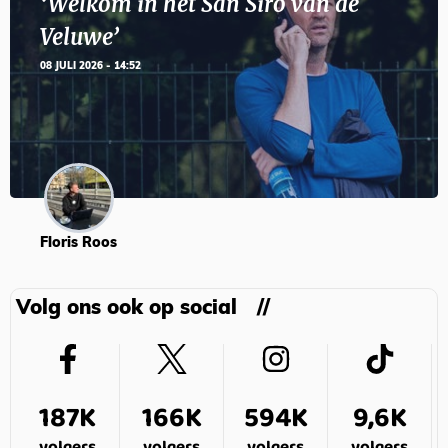
‘Welkom in het San Siro van de
Veluwe’
08 JULI 2026 - 14:52
Floris Roos
Volg ons ook op social
187K
166K
594K
9,6K
volgers
volgers
volgers
volgers