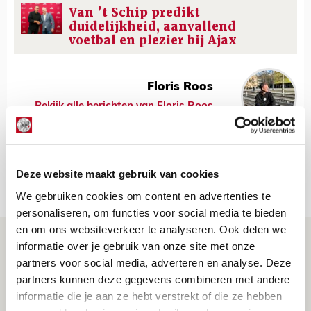
Van ’t Schip predikt
duidelijkheid, aanvallend
voetbal en plezier bij Ajax
Floris Roos
Bekijk alle berichten van Floris Roos
Deze website maakt gebruik van cookies
Net binnen //
We gebruiken cookies om content en advertenties te
personaliseren, om functies voor social media te bieden
en om ons websiteverkeer te analyseren. Ook delen we
Drie dingen die je moet weten over PEC
informatie over je gebruik van onze site met onze
Zwolle - Ajax
partners voor social media, adverteren en analyse. Deze
partners kunnen deze gegevens combineren met andere
08 AUGUSTUS 2026 - 12:32
informatie die je aan ze hebt verstrekt of die ze hebben
NIEUWS