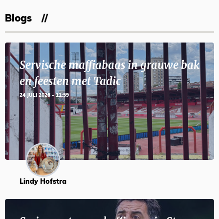
Blogs
Servische maffiabaas in grauwe bak
en feesten met Tadic
24 JULI 2026 - 11:59
Lindy Hofstra