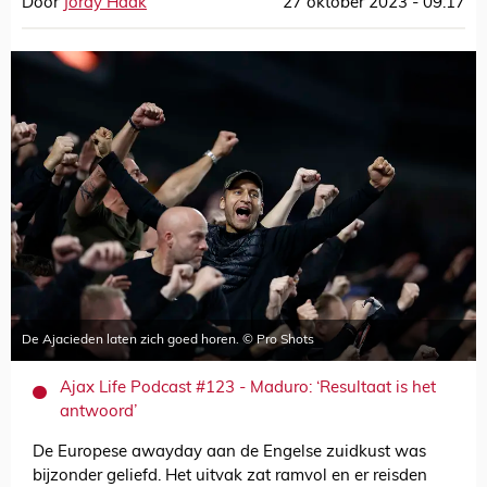
Door
Jordy Haak
27 oktober 2023 - 09:17
De Ajacieden laten zich goed horen. © Pro Shots
Ajax Life Podcast #123 - Maduro: ‘Resultaat is het
antwoord’
De Europese awayday aan de Engelse zuidkust was
bijzonder geliefd. Het uitvak zat ramvol en er reisden