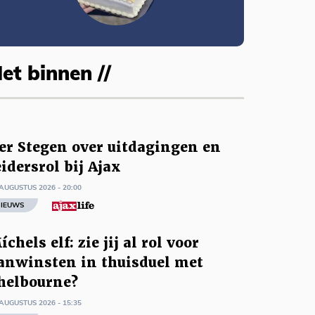
et binnen //
er Stegen over uitdagingen en
eidersrol bij Ajax
AUGUSTUS 2026 - 20:00
IEUWS
íchels elf: zie jij al rol voor
anwinsten in thuisduel met
helbourne?
AUGUSTUS 2026 - 15:35