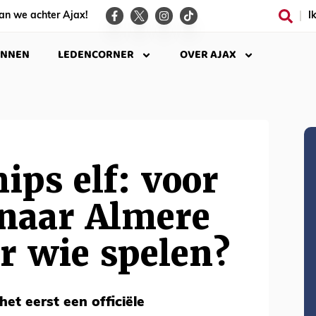
an we achter Ajax!
I
INNEN
LEDENCORNER
OVER AJAX
hips elf: voor
 naar Almere
r wie spelen?
et eerst een officiële