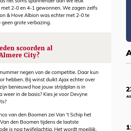
as het soms spannender dan we leuk
s met 2-0 en 4-1 gewonnen. We zagen zelfs
hton & Hove Albion was echter met 2-0 te
 geen grote verbazing.
eden scoorden al
Almere City?
ge nummer negen van de competitie. Daar kun
r hebben. Bij winst duikt Ajax echter over
ijn benieuwd hoe jouw strijdplan is in
2
a weer in de basis? Kies je voor Devyne
AU
ts?
anco van den Boomen zei Van ’t Schip het
Van den Boomen tijdens de laatste
1
ode is nog twijfelachtig. Het wordt moeilijk,