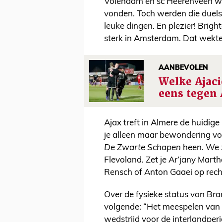
Volendam en sc Heerenveen w
vonden. Toch werden die duel
leuke dingen. En plezier! Brig
sterk in Amsterdam. Dat wekte
AANBEVOLEN
Welke Ajaci
eens tegen 
Ajax treft in Almere de huidi
je alleen maar bewondering voo
De Zwarte Schapen
heen. We z
Flevoland. Zet je Ar’jany Marth
Rensch of Anton Gaaei op rech
Over de fysieke status van Br
volgende: “Het meespelen van 
wedstrijd voor de interlandperi