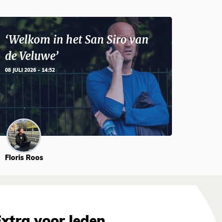
‘Welkom in het San Siro van
de Veluwe’
08 JULI 2026 - 14:52
Floris Roos
Extra voor leden