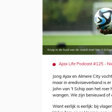
Kruip in de huid van de coach met Van ’t Schip
Ajax Life Podcast #125 - Ni
Jong Ajax en Almere City vochte
maar in eredivisieverband is e
John van ’t Schip aan het roer 
wangen. We zijn benieuwd of d
Want eerlijk is eerlijk: bij vlag