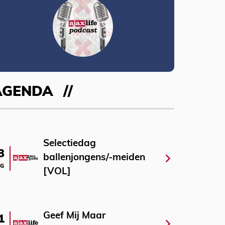
AGENDA
Selectiedag
3
ballenjongens/-meiden
G
[VOL]
Geef Mij Maar
1