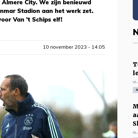
n Almere City. We zijn benieuwd
Yanmar Stadion aan het werk zet.
voor Van ’t Schips elf!
N
10 november 2023 - 14:05
T
l
05 
N
M
a
S
05 