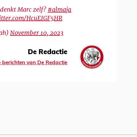
t denkt Marc zelf?
#almaja
witter.com/HcuEIGF5HR
aah)
November 10, 2023
De Redactie
le berichten van De Redactie