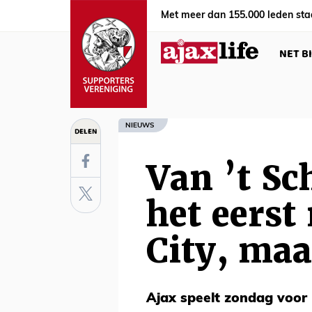
Met meer dan 155.000 leden sta
NET B
NIEUWS
DELEN
Van ’t Sc
het eerst
City, maa
Ajax speelt zondag voor h