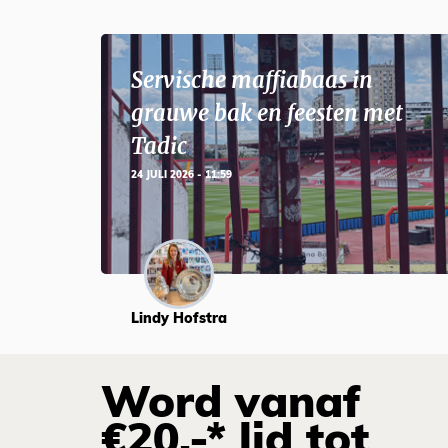
Servische maffiabaas in
grauwe bak en feesten met
Tadic
24 JULI 2026 - 11:59
Lindy Hofstra
Word vanaf
€20,-* lid tot