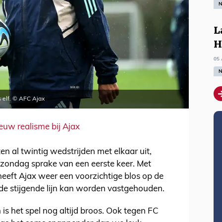
N
L
H
05 
N
s elf. © AFC Ajax
euw realisme bij Ajax
n al twintig wedstrijden met elkaar uit,
r zondag sprake van een eerste keer. Met
heeft Ajax weer een voorzichtige blos op de
e stijgende lijn kan worden vastgehouden.
en is het spel nog altijd broos. Ook tegen FC