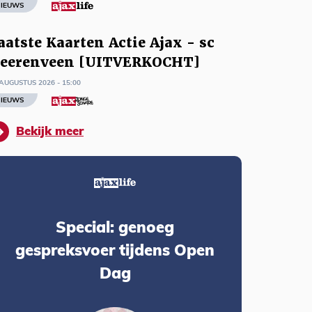
IEUWS
aatste Kaarten Actie Ajax - sc
eerenveen [UITVERKOCHT]
AUGUSTUS 2026 - 15:00
IEUWS
Bekijk meer
Special: genoeg
gespreksvoer tijdens Open
Dag