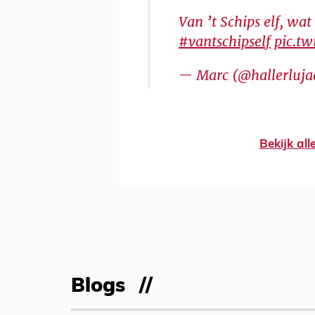
Van ’t Schips elf, wa
#vantschipself
pic.t
— Marc (@hallerluj
Bekijk al
Blogs