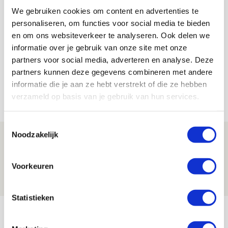
We gebruiken cookies om content en advertenties te
personaliseren, om functies voor social media te bieden
Jordy Haak
en om ons websiteverkeer te analyseren. Ook delen we
Bekijk alle berichten van Jordy Haak
informatie over je gebruik van onze site met onze
partners voor social media, adverteren en analyse. Deze
partners kunnen deze gegevens combineren met andere
informatie die je aan ze hebt verstrekt of die ze hebben
verzameld op basis van je gebruik van hun services.
Net binnen //
Toestemmingsselectie
Noodzakelijk
Ajax zet Shelbourne eenvoudig opzij en
reist met vertrouwen naar Dublin
Voorkeuren
06 AUGUSTUS 2026 - 21:52
NIEUWS
Statistieken
Word ballenjongen of -meid bij Jong
Ajax - Helmond Sport!