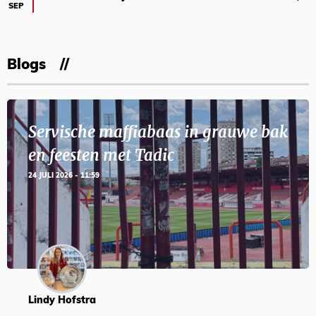
SEP
Blogs
Servische maffiabaas in grauwe bak
en feesten met Tadic
24 JULI 2026 - 11:59
Lindy Hofstra