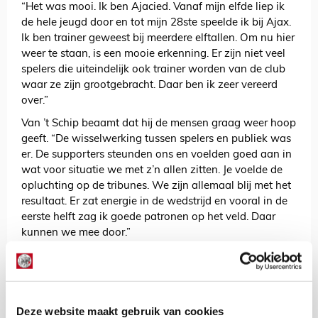
“Het was mooi. Ik ben Ajacied. Vanaf mijn elfde liep ik
de hele jeugd door en tot mijn 28ste speelde ik bij Ajax.
Ik ben trainer geweest bij meerdere elftallen. Om nu hier
weer te staan, is een mooie erkenning. Er zijn niet veel
spelers die uiteindelijk ook trainer worden van de club
waar ze zijn grootgebracht. Daar ben ik zeer vereerd
over.”
Van ’t Schip beaamt dat hij de mensen graag weer hoop
geeft. “De wisselwerking tussen spelers en publiek was
er. De supporters steunden ons en voelden goed aan in
wat voor situatie we met z’n allen zitten. Je voelde de
opluchting op de tribunes. We zijn allemaal blij met het
resultaat. Er zat energie in de wedstrijd en vooral in de
eerste helft zag ik goede patronen op het veld. Daar
kunnen we mee door.”
AANBEVOLEN
Van ’t Schip vroeg Vos naar
Martha en nam toen besluit:
basisplaats
Deze website maakt gebruik van cookies