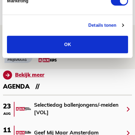
Marketing
06 AUGUSTUS 2026 - 13:13
PRIJSVRAAG
Details tonen
Reis jij als mascotte mee naar uitduel
met Telstar?
OK
06 AUGUSTUS 2026 - 13:04
PRIJSVRAAG
Bekijk meer
AGENDA
Selectiedag ballenjongens/-meiden
23
[VOL]
AUG
11
Geef Mij Maar Amsterdam